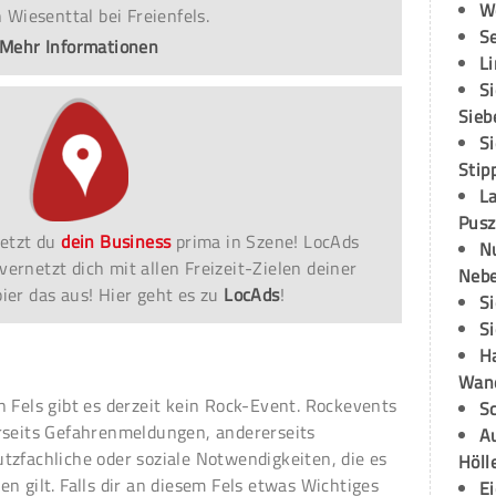
W
 Wiesenttal bei Freienfels.
S
Mehr Informationen
L
S
Sieb
S
Stip
L
Pusz
etzt du
dein Business
prima in Szene! LocAds
N
vernetzt dich mit allen Freizeit-Zielen deiner
Neb
er das aus! Hier geht es zu
LocAds
!
S
S
H
Wand
n Fels gibt es derzeit kein Rock-Event. Rockevents
S
rseits Gefahrenmeldungen, andererseits
Au
tzfachliche oder soziale Notwendigkeiten, die es
Höll
en gilt. Falls dir an diesem Fels etwas Wichtiges
E