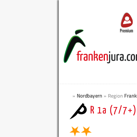
Premium
»
Nordbayern
» Region
Frank
R 1a (7/7+)