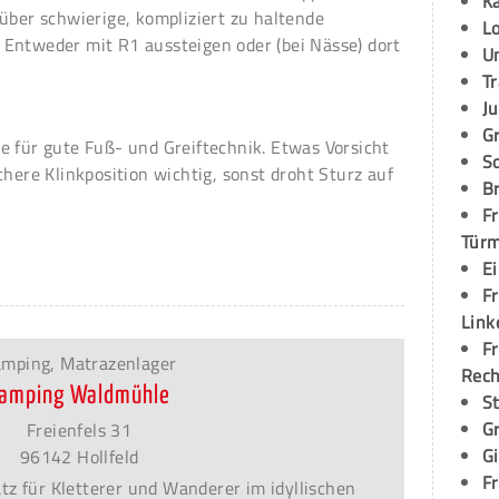
K
über schwierige, kompliziert zu haltende
L
Entweder mit R1 aussteigen oder (bei Nässe) dort
U
T
Ju
G
e für gute Fuß- und Greiftechnik. Etwas Vorsicht
S
chere Klinkposition wichtig, sonst droht Sturz auf
Br
Fr
Tür
E
Fr
Link
Fr
mping, Matrazenlager
Rec
amping Waldmühle
S
G
Freienfels 31
G
96142 Hollfeld
Fr
tz für Kletterer und Wanderer im idyllischen