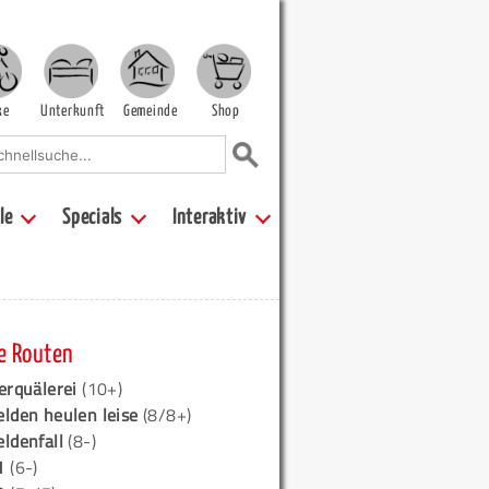
ke
Unterkunft
Gemeinde
Shop
le
Specials
Interaktiv
e Routen
erquälerei
(10+)
elden heulen leise
(8/8+)
eldenfall
(8-)
1
(6-)