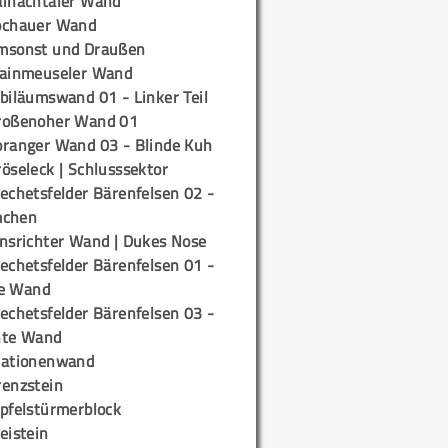
ainachtaler Wand
ochauer Wand
msonst und Draußen
rainmeuseler Wand
biläumswand 01 - Linker Teil
roßenoher Wand 01
oranger Wand 03 - Blinde Kuh
öseleck | Schlusssektor
echetsfelder Bärenfelsen 02 -
mchen
insrichter Wand | Dukes Nose
echetsfelder Bärenfelsen 01 -
e Wand
echetsfelder Bärenfelsen 03 -
hte Wand
tationenwand
renzstein
ipfelstürmerblock
eistein