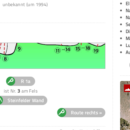
E
unbekannt (um 1994)
Na
Na
Se
D
M
L
A
R 1a
ist Nr.
3
am Fels
Steinfelder Wand
Route rechts »