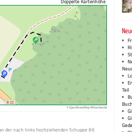
Doppelte Kartenhöhe
Neu
F
Ri
S
N
Neud
L
E
Teil
B
Buch
© OpenStreetMap-Mitwirkende
G
G
Ged
an der nach links hochziehenden Schuppe (H)