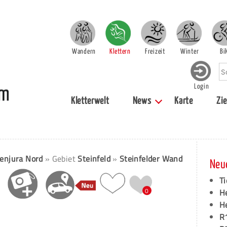
Wandern
Klettern
Freizeit
Winter
Bi
Login
Kletterwelt
News
Karte
Zie
enjura Nord
» Gebiet
Steinfeld
»
Steinfelder Wand
Neu
Ti
0
H
H
R