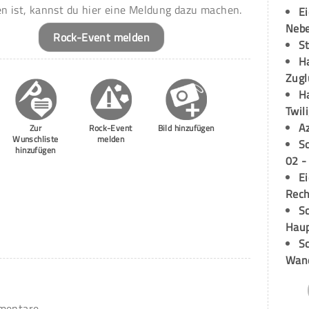
en ist, kannst du hier eine Meldung dazu machen.
E
Neb
Rock-Event melden
S
H
Zugl
H
Twil
A
Zur
Rock-Event
Bild hinzufügen
Wunschliste
melden
S
hinzufügen
02 -
E
Rech
Sc
Hau
Sc
Wand
mmentare