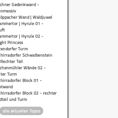
ichner Gedenkwand -
enmassiv
töppacher Wand | Waldjuwel
ammertor | Hyrule 01 -
uft
ammertor | Hyrule 02 -
ight Princess
zendorfer Turm
chirradorfer Schwalbenstein
 Rechter Teil
ichenmühler Wände 02 -
ter Turm
hirradorfer Block 01 -
ptwand
hirradorfer Block 02 - rechter
teil und Turm
alle aktuellen Topos