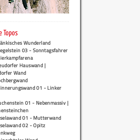
e Topos
ränkisches Wunderland
egelstein 03 - Sonntagsfahrer
tierkampfarena
eudorfer Hauswand |
orfer Wand
ochbergwand
rinnerungswand 01 - Linker
uchenstein 01 - Nebenmassiv |
ensteinchen
iselawand 01 - Mutterwand
iselawand 02 - Opitz
enkweg