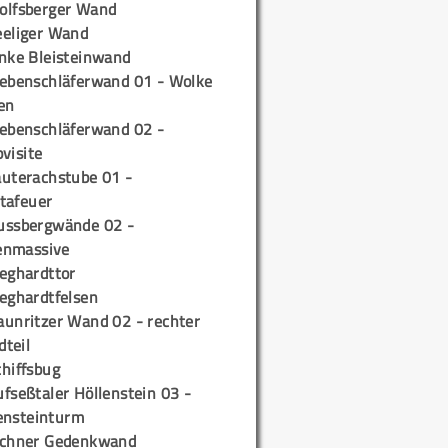
olfsberger Wand
eeliger Wand
inke Bleisteinwand
iebenschläferwand 01 - Wolke
en
iebenschläferwand 02 -
pvisite
auterachstube 01 -
tafeuer
ussbergwände 02 -
enmassive
ieghardttor
ieghardtfelsen
aunritzer Wand 02 - rechter
teil
chiffsbug
fseßtaler Höllenstein 03 -
ensteinturm
ichner Gedenkwand