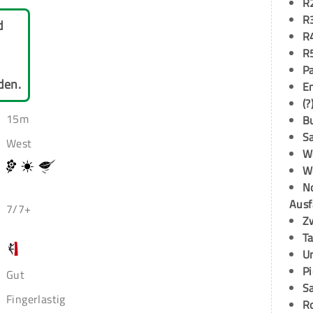
R
R
d
R
R
P
den.
E
(?
15m
B
S
West
W
W
N
Ausf
7/7+
Z
T
U
P
Gut
S
Fingerlastig
R