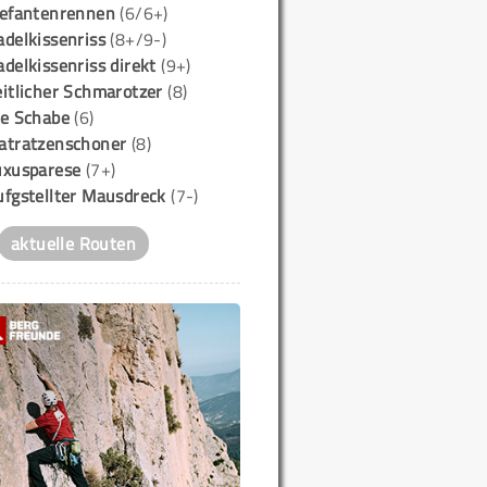
lefantenrennen
(6/6+)
delkissenriss
(8+/9-)
delkissenriss direkt
(9+)
itlicher Schmarotzer
(8)
ie Schabe
(6)
atratzenschoner
(8)
uxusparese
(7+)
ufgstellter Mausdreck
(7-)
aktuelle Routen