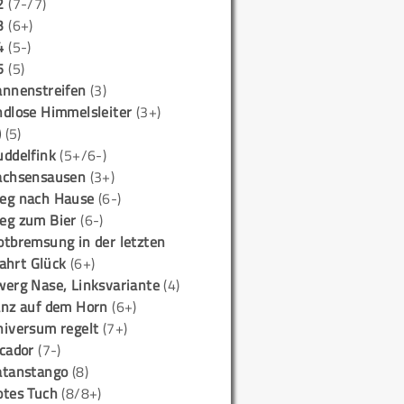
2
(7-/7)
3
(6+)
4
(5-)
5
(5)
annenstreifen
(3)
ndlose Himmelsleiter
(3+)
)
(5)
uddelfink
(5+/6-)
achsensausen
(3+)
eg nach Hause
(6-)
eg zum Bier
(6-)
otbremsung in der letzten
ahrt Glück
(6+)
werg Nase, Linksvariante
(4)
anz auf dem Horn
(6+)
niversum regelt
(7+)
icador
(7-)
atanstango
(8)
otes Tuch
(8/8+)