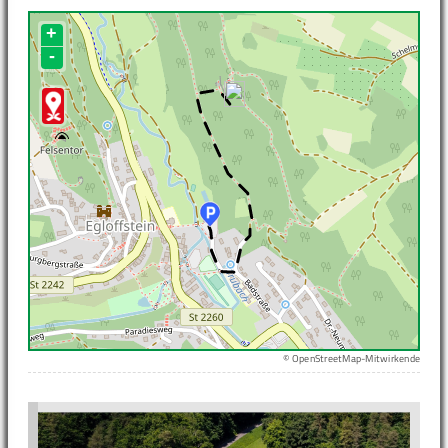
+
-
© OpenStreetMap-Mitwirkende