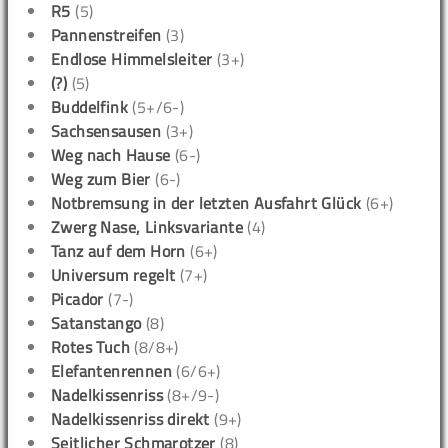
R5
(5)
Pannenstreifen
(3)
Endlose Himmelsleiter
(3+)
(?)
(5)
Buddelfink
(5+/6-)
Sachsensausen
(3+)
Weg nach Hause
(6-)
Weg zum Bier
(6-)
Notbremsung in der letzten Ausfahrt Glück
(6+)
Zwerg Nase, Linksvariante
(4)
Tanz auf dem Horn
(6+)
Universum regelt
(7+)
Picador
(7-)
Satanstango
(8)
Rotes Tuch
(8/8+)
Elefantenrennen
(6/6+)
Nadelkissenriss
(8+/9-)
Nadelkissenriss direkt
(9+)
Seitlicher Schmarotzer
(8)