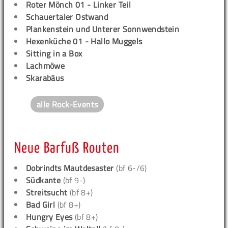
Roter Mönch 01 - Linker Teil
Schauertaler Ostwand
Plankenstein und Unterer Sonnwendstein
Hexenküche 01 - Hallo Muggels
Sitting in a Box
Lachmöwe
Skarabäus
alle Rock-Events
Neue Barfuß Routen
Dobrindts Mautdesaster
(bf 6-/6)
Südkante
(bf 9-)
Streitsucht
(bf 8+)
Bad Girl
(bf 8+)
Hungry Eyes
(bf 8+)