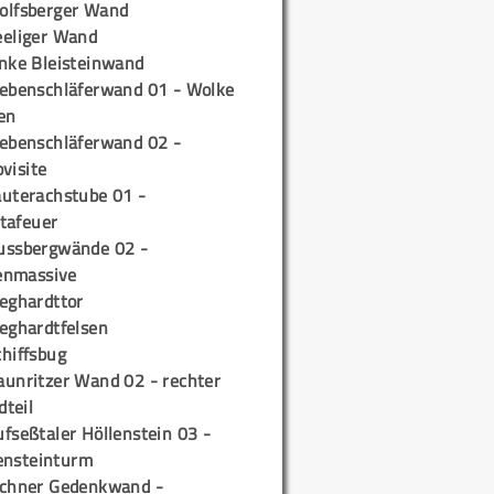
olfsberger Wand
eeliger Wand
inke Bleisteinwand
iebenschläferwand 01 - Wolke
en
iebenschläferwand 02 -
pvisite
auterachstube 01 -
tafeuer
ussbergwände 02 -
enmassive
ieghardttor
ieghardtfelsen
chiffsbug
aunritzer Wand 02 - rechter
teil
fseßtaler Höllenstein 03 -
ensteinturm
ichner Gedenkwand -