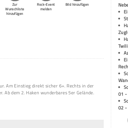
Neb
Zur
Rock-Event
Bild hinzufügen
Wunschliste
melden
E
hinzufügen
S
H
Zugl
H
Twil
A
E
Rech
Sc
Wand
r. Am Einstieg direkt sicher 6+. Rechts in der
S
er. Ab dem 2. Haken wunderbares 5er Gelände.
01 -
S
02 -