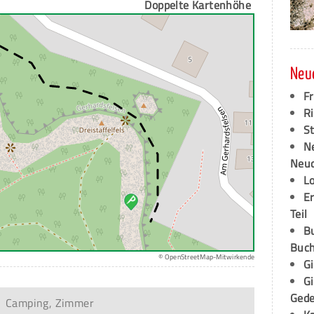
Doppelte Kartenhöhe
Neu
F
Ri
S
N
Neud
L
E
Teil
B
Buch
© OpenStreetMap-Mitwirkende
G
G
Ged
Camping, Zimmer