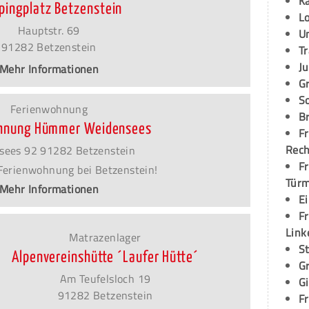
K
pingplatz Betzenstein
L
Hauptstr. 69
U
91282 Betzenstein
T
Ju
Mehr Informationen
G
S
Ferienwohnung
Br
hnung Hümmer Weidensees
Fr
Rec
sees 92 91282 Betzenstein
Fr
Ferienwohnung bei Betzenstein!
Tür
Mehr Informationen
E
Fr
Link
Matrazenlager
S
Alpenvereinshütte ´Laufer Hütte´
G
Am Teufelsloch 19
G
91282 Betzenstein
Fr