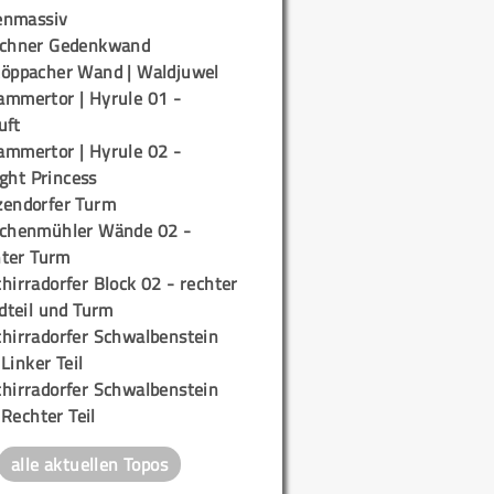
enmassiv
ichner Gedenkwand
töppacher Wand | Waldjuwel
ammertor | Hyrule 01 -
uft
ammertor | Hyrule 02 -
ight Princess
zendorfer Turm
ichenmühler Wände 02 -
ter Turm
hirradorfer Block 02 - rechter
teil und Turm
chirradorfer Schwalbenstein
 Linker Teil
chirradorfer Schwalbenstein
 Rechter Teil
alle aktuellen Topos