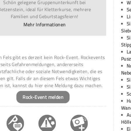
Schön gelegene Gruppenunterkunft bei
W
Betzenstein, ideal für Kletterkurse, mehrere
S
Familien und Geburtstagsfeiern!
L
S
Mehr Informationen
Sieb
S
Stip
L
n Fels gibt es derzeit kein Rock-Event. Rockevents
Pusz
rseits Gefahrenmeldungen, andererseits
N
tzfachliche oder soziale Notwendigkeiten, die es
Neb
en gilt. Falls dir an diesem Fels etwas Wichtiges
S
en ist, kannst du hier eine Meldung dazu machen.
S
S
Rock-Event melden
H
Wand
Au
Höll
E