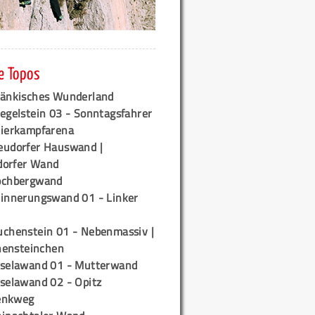
e Topos
ränkisches Wunderland
egelstein 03 - Sonntagsfahrer
tierkampfarena
eudorfer Hauswand |
orfer Wand
ochbergwand
rinnerungswand 01 - Linker
uchenstein 01 - Nebenmassiv |
ensteinchen
iselawand 01 - Mutterwand
iselawand 02 - Opitz
enkweg