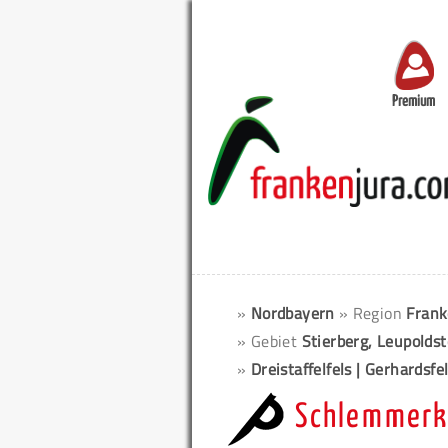
Premium
»
Nordbayern
» Region
Frank
» Gebiet
Stierberg, Leupolds
»
Dreistaffelfels | Gerhardsf
Schlemmerk