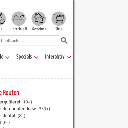
ke
Unterkunft
Gemeinde
Shop
le
Specials
Interaktiv
e Routen
erquälerei
(10+)
elden heulen leise
(8/8+)
eldenfall
(8-)
1
(6-)