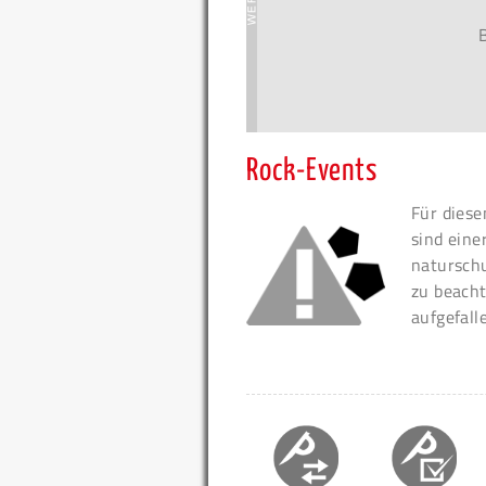
Rock-Events
Für diese
sind eine
naturschu
zu beacht
aufgefall