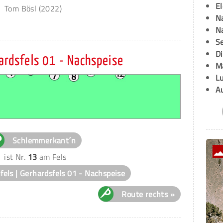
E
Tom Bösl (2022)
Na
Na
Se
D
hardsfels 01 - Nachspeise
M
L
A
Schlemmerkant´n
ist Nr.
13
am Fels
lfels | Gerhardsfels 01 - Nachspeise
Route rechts »