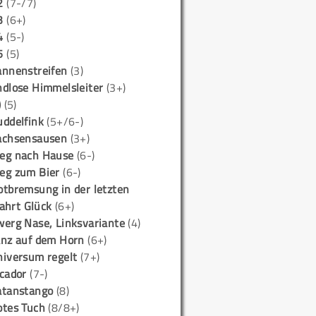
2
(7-/7)
3
(6+)
4
(5-)
5
(5)
annenstreifen
(3)
ndlose Himmelsleiter
(3+)
)
(5)
uddelfink
(5+/6-)
achsensausen
(3+)
eg nach Hause
(6-)
eg zum Bier
(6-)
otbremsung in der letzten
ahrt Glück
(6+)
werg Nase, Linksvariante
(4)
anz auf dem Horn
(6+)
niversum regelt
(7+)
icador
(7-)
atanstango
(8)
otes Tuch
(8/8+)