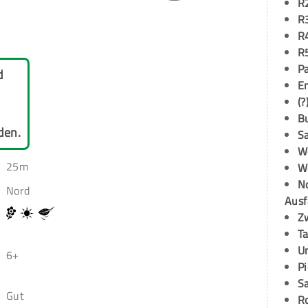
R
R
R
R
P
d
E
(?
B
den.
S
W
25m
W
N
Nord
Ausf
Z
T
U
6+
P
S
Gut
R