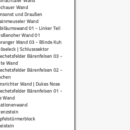
ainachtaler Wand
ochauer Wand
msonst und Draußen
rainmeuseler Wand
biläumswand 01 - Linker Teil
roßenoher Wand 01
oranger Wand 03 - Blinde Kuh
öseleck | Schlusssektor
echetsfelder Bärenfelsen 03 -
hte Wand
echetsfelder Bärenfelsen 02 -
mchen
insrichter Wand | Dukes Nose
echetsfelder Bärenfelsen 01 -
e Wand
tationenwand
renzstein
ipfelstürmerblock
eistein