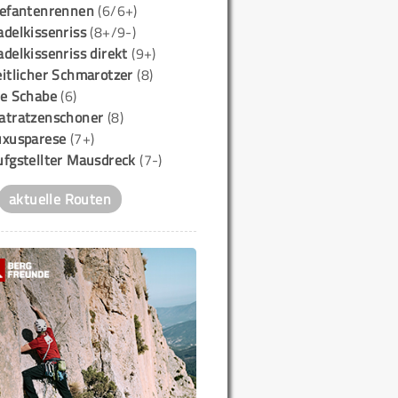
lefantenrennen
(6/6+)
delkissenriss
(8+/9-)
delkissenriss direkt
(9+)
itlicher Schmarotzer
(8)
ie Schabe
(6)
atratzenschoner
(8)
uxusparese
(7+)
ufgstellter Mausdreck
(7-)
aktuelle Routen