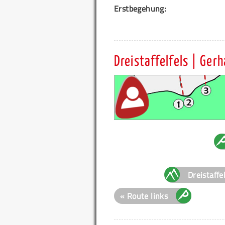
Erstbegehung:
Dreistaffelfels | Ger
Dreistaffe
« Route links