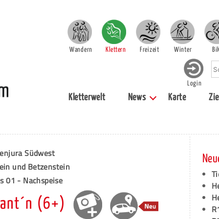
Wandern
Klettern
Freizeit
Winter
Bi
Login
Kletterwelt
News
Karte
Zie
enjura Südwest
Neu
tein und Betzenstein
Ti
els 01 - Nachspeise
H
H
ant´n (6+)
R