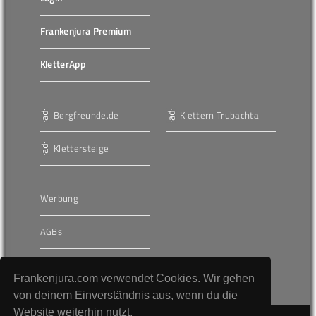
Frankenjura Premium
KletterApp
Bergfreunde.de
Klettern Trubachtal
Klettersteige
Werbung
AGBs
Unser journalistischer
Anspruch
Frankenjura.com verwendet Cookies. Wir gehen
von deinem Einverständnis aus, wenn du die
Website weiterhin nutzt.