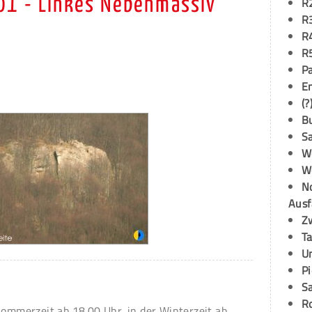
 01 - Linkes Nebenmassiv
R
R
R
R
P
E
(?
B
S
W
W
N
Ausf
Z
T
U
P
S
R
Sommerzeit ab 18.00 Uhr, in der Winterzeit ab