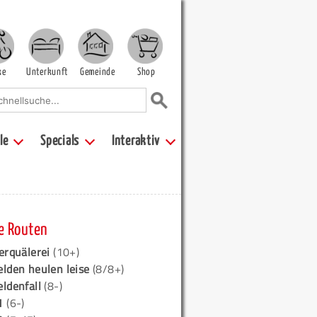
ke
Unterkunft
Gemeinde
Shop
le
Specials
Interaktiv
e Routen
erquälerei
(10+)
elden heulen leise
(8/8+)
eldenfall
(8-)
1
(6-)