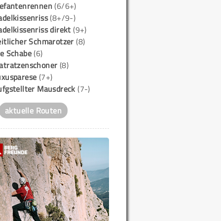
lefantenrennen
(6/6+)
delkissenriss
(8+/9-)
delkissenriss direkt
(9+)
itlicher Schmarotzer
(8)
ie Schabe
(6)
atratzenschoner
(8)
uxusparese
(7+)
ufgstellter Mausdreck
(7-)
aktuelle Routen