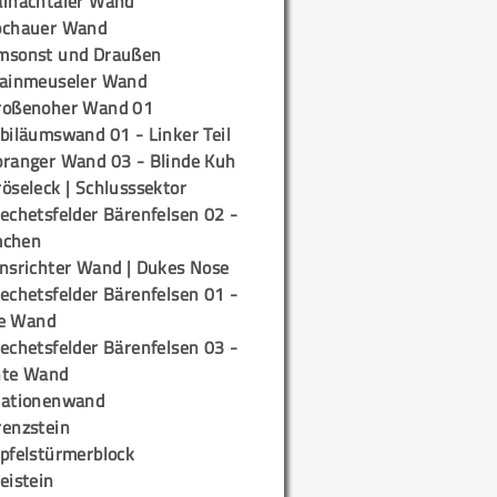
ainachtaler Wand
ochauer Wand
msonst und Draußen
rainmeuseler Wand
roßenoher Wand 01
biläumswand 01 - Linker Teil
oranger Wand 03 - Blinde Kuh
öseleck | Schlusssektor
echetsfelder Bärenfelsen 02 -
mchen
insrichter Wand | Dukes Nose
echetsfelder Bärenfelsen 01 -
e Wand
echetsfelder Bärenfelsen 03 -
hte Wand
tationenwand
renzstein
ipfelstürmerblock
eistein