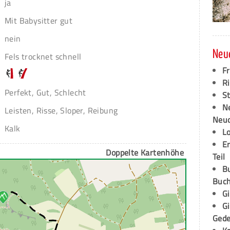
ja
Mit Babysitter gut
nein
Neu
Fels trocknet schnell
F
Ri
Perfekt, Gut, Schlecht
S
N
Leisten, Risse, Sloper, Reibung
Neud
Kalk
L
E
Doppelte Kartenhöhe
Teil
B
Buch
G
G
Ged