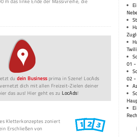
0 m das linke Ende der Massivreihe, die
E
Neb
S
H
Zugl
H
Twil
S
01 -
S
etzt du
dein Business
prima in Szene! LocAds
02 -
vernetzt dich mit allen Freizeit-Zielen deiner
A
er das aus! Hier geht es zu
LocAds
!
Sc
Hau
E
Rech
s Kletterkonzeptes zoniert
ein Erschließen von