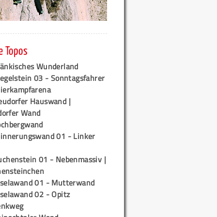
e Topos
ränkisches Wunderland
egelstein 03 - Sonntagsfahrer
tierkampfarena
eudorfer Hauswand |
orfer Wand
ochbergwand
rinnerungswand 01 - Linker
uchenstein 01 - Nebenmassiv |
ensteinchen
iselawand 01 - Mutterwand
iselawand 02 - Opitz
enkweg