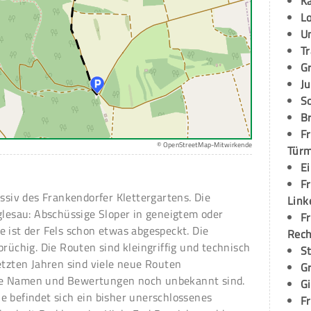
K
L
U
T
G
Ju
S
Br
Fr
© OpenStreetMap-Mitwirkende
Tür
E
Fr
assiv des Frankendorfer Klettergartens. Die
Link
glesau: Abschüssige Sloper in geneigtem oder
Fr
 ist der Fels schon etwas abgespeckt. Die
Rec
brüchig. Die Routen sind kleingriffig und technisch
S
etzten Jahren sind viele neue Routen
G
ge Namen und Bewertungen noch unbekannt sind.
G
e befindet sich ein bisher unerschlossenes
Fr