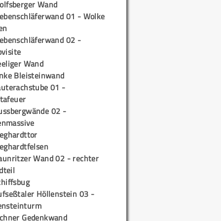
olfsberger Wand
iebenschläferwand 01 - Wolke
en
iebenschläferwand 02 -
pvisite
eeliger Wand
inke Bleisteinwand
auterachstube 01 -
tafeuer
ussbergwände 02 -
enmassive
ieghardttor
ieghardtfelsen
aunritzer Wand 02 - rechter
teil
chiffsbug
fseßtaler Höllenstein 03 -
ensteinturm
ichner Gedenkwand