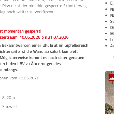
E
m Pkw nicht der ohnehin gesperrte Schotterweg
Na
eg noch weiter zu verkürzen.
Na
g
Se
D
ist momentan gesperrt!
M
szeitraum: 10.05.2026 bis 31.07.2026
L
 Bekanntwerden einer Uhubrut im Gipfelbereich
A
ichterseite ist die Wand ab sofort komplett
. Möglicherweise kommt es nach einer genauen
durch den LBV zu Änderungen des
sumfangs.
ionen vom 10.05.2026
8-20m
Südwest