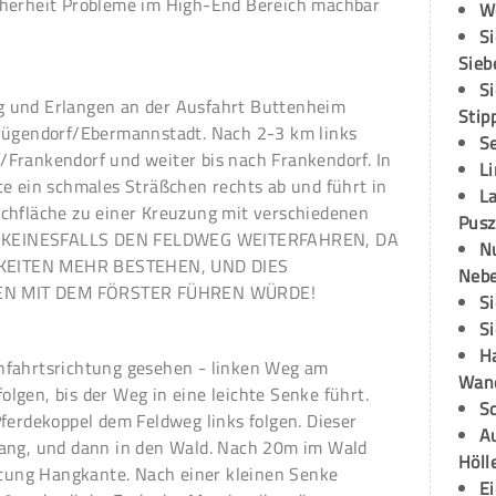
cherheit Probleme im High-End Bereich machbar
W
S
Sieb
S
 und Erlangen an der Ausfahrt Buttenheim
Stip
Drügendorf/Ebermannstadt. Nach 2-3 km links
S
Frankendorf und weiter bis nach Frankendorf. In
L
te ein schmales Sträßchen rechts ab und führt in
L
chfläche zu einer Kreuzung mit verschiedenen
Pusz
TTE KEINESFALLS DEN FELDWEG WEITERFAHREN, DA
N
KEITEN MEHR BESTEHEN, UND DIES
Neb
N MIT DEM FÖRSTER FÜHREN WÜRDE!
S
S
H
nfahrtsrichtung gesehen - linken Weg am
Wand
lgen, bis der Weg in eine leichte Senke führt.
S
ferdekoppel dem Feldweg links folgen. Dieser
Au
lang, und dann in den Wald. Nach 20m im Wald
Höll
chtung Hangkante. Nach einer kleinen Senke
E