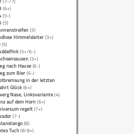
2
(7-/7)
3
(6+)
4
(5-)
5
(5)
annenstreifen
(3)
ndlose Himmelsleiter
(3+)
)
(5)
uddelfink
(5+/6-)
achsensausen
(3+)
eg nach Hause
(6-)
eg zum Bier
(6-)
otbremsung in der letzten
ahrt Glück
(6+)
werg Nase, Linksvariante
(4)
anz auf dem Horn
(6+)
niversum regelt
(7+)
icador
(7-)
atanstango
(8)
otes Tuch
(8/8+)