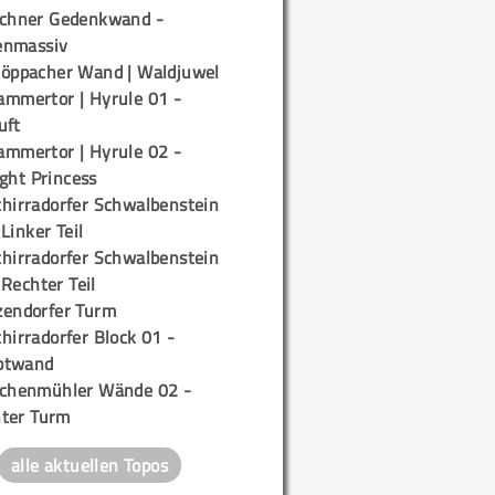
ichner Gedenkwand -
enmassiv
töppacher Wand | Waldjuwel
ammertor | Hyrule 01 -
uft
ammertor | Hyrule 02 -
ight Princess
chirradorfer Schwalbenstein
 Linker Teil
chirradorfer Schwalbenstein
 Rechter Teil
zendorfer Turm
hirradorfer Block 01 -
ptwand
ichenmühler Wände 02 -
ter Turm
alle aktuellen Topos