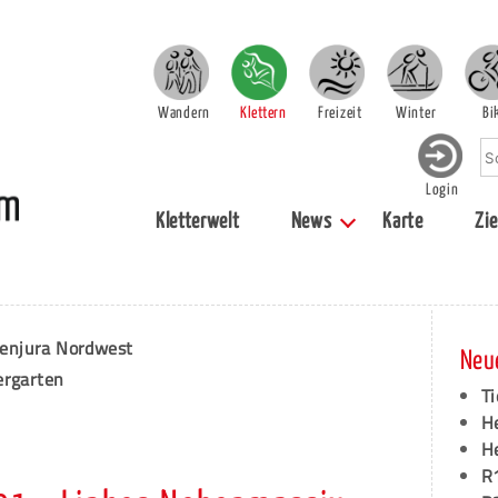
Wandern
Klettern
Freizeit
Winter
Bi
Login
Kletterwelt
News
Karte
Zie
enjura Nordwest
Neu
ergarten
Ti
H
H
R