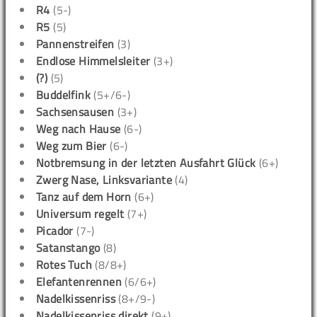
R4
(5-)
R5
(5)
Pannenstreifen
(3)
Endlose Himmelsleiter
(3+)
(?)
(5)
Buddelfink
(5+/6-)
Sachsensausen
(3+)
Weg nach Hause
(6-)
Weg zum Bier
(6-)
Notbremsung in der letzten Ausfahrt Glück
(6+)
Zwerg Nase, Linksvariante
(4)
Tanz auf dem Horn
(6+)
Universum regelt
(7+)
Picador
(7-)
Satanstango
(8)
Rotes Tuch
(8/8+)
Elefantenrennen
(6/6+)
Nadelkissenriss
(8+/9-)
Nadelkissenriss direkt
(9+)