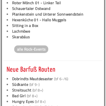
Roter Mönch 01 - Linker Teil
Schauertaler Ostwand
Plankenstein und Unterer Sonnwendstein
Hexenküche 01 - Hallo Muggels
Sitting in a Box
Lachmöwe
Skarabäus
alle Rock-Events
Neue Barfuß Routen
Dobrindts Mautdesaster
(bf 6-/6)
Südkante
(bf 9-)
Streitsucht
(bf 8+)
Bad Girl
(bf 8+)
Hungry Eyes
(bf 8+)