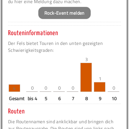
du hier eine Meldung dazu machen.
Rock-Event melden
Routeninformationen
Der Fels bietet Touren in den unten gezeigten
Schwierigkeitsgraden:
3
1
0
0
0
0
0
4
Gesamt
bis 4
5
6
7
8
9
10
11
Routen
Die Routennamen sind anklickbar und bringen dich
zur Routenausgabe. Die Routen sind von links nach