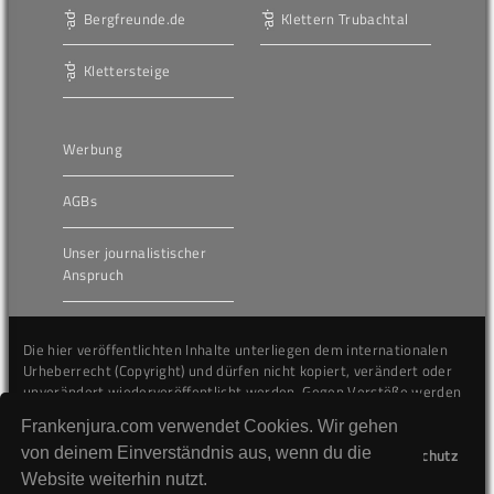
Bergfreunde.de
Klettern Trubachtal
Klettersteige
Werbung
AGBs
Unser journalistischer
Anspruch
Die hier veröffentlichten Inhalte unterliegen dem internationalen
Urheberrecht (Copyright) und dürfen nicht kopiert, verändert oder
unverändert wiederveröffentlicht werden. Gegen Verstöße werden
wir auf juristischem Wege vorgehen.
Frankenjura.com verwendet Cookies. Wir gehen
von deinem Einverständnis aus, wenn du die
Kontakt
Impressum
Datenschutz
Website weiterhin nutzt.