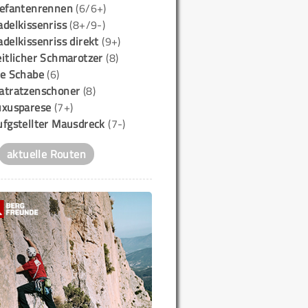
lefantenrennen
(6/6+)
delkissenriss
(8+/9-)
delkissenriss direkt
(9+)
itlicher Schmarotzer
(8)
ie Schabe
(6)
atratzenschoner
(8)
uxusparese
(7+)
ufgstellter Mausdreck
(7-)
aktuelle Routen