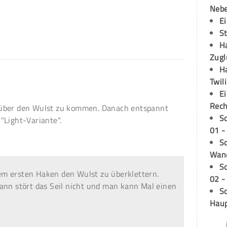
Neb
E
S
H
Zugl
H
Twil
E
Rech
 über den Wulst zu kommen. Danach entspannt
S
"Light-Variante".
01 -
Sc
Wand
S
m ersten Haken den Wulst zu überklettern.
02 -
ann stört das Seil nicht und man kann Mal einen
Sc
Hau