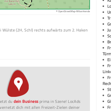
K
L
U
© OpenStreetMap-Mitwirkende
T
G
 Wülste (2H, Schl) rechts aufwärts zum 2. Haken
Ju
S
Br
Fr
Tür
E
Fr
Link
Fr
Rec
S
G
etzt du
dein Business
prima in Szene! LocAds
G
vernetzt dich mit allen Freizeit-Zielen deiner
Fr