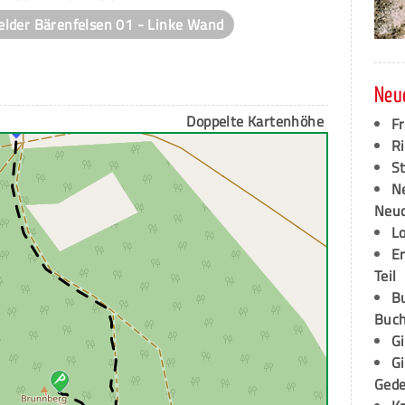
elder Bärenfelsen 01 - Linke Wand
Neu
Doppelte Kartenhöhe
F
Ri
S
N
Neud
L
E
Teil
B
Buch
G
G
Ged