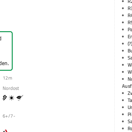
R
R
R
R
P
E
d
(?
B
S
den.
W
W
12m
N
Ausf
Nordost
Z
T
U
P
6+/7-
S
R