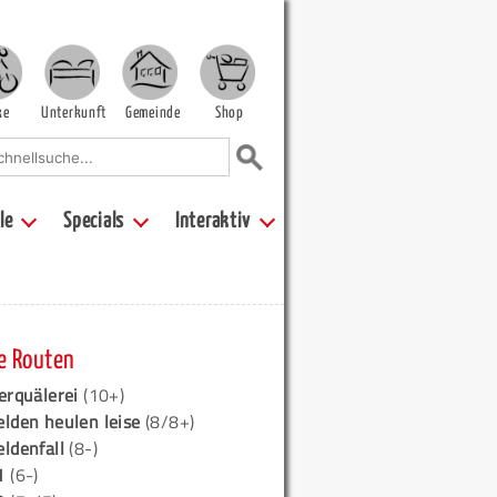
ke
Unterkunft
Gemeinde
Shop
le
Specials
Interaktiv
e Routen
erquälerei
(10+)
elden heulen leise
(8/8+)
eldenfall
(8-)
1
(6-)