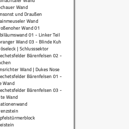
ainachtaler Wand
ochauer Wand
msonst und Draußen
rainmeuseler Wand
roßenoher Wand 01
biläumswand 01 - Linker Teil
oranger Wand 03 - Blinde Kuh
öseleck | Schlusssektor
echetsfelder Bärenfelsen 02 -
mchen
insrichter Wand | Dukes Nose
echetsfelder Bärenfelsen 01 -
e Wand
echetsfelder Bärenfelsen 03 -
hte Wand
tationenwand
renzstein
ipfelstürmerblock
eistein