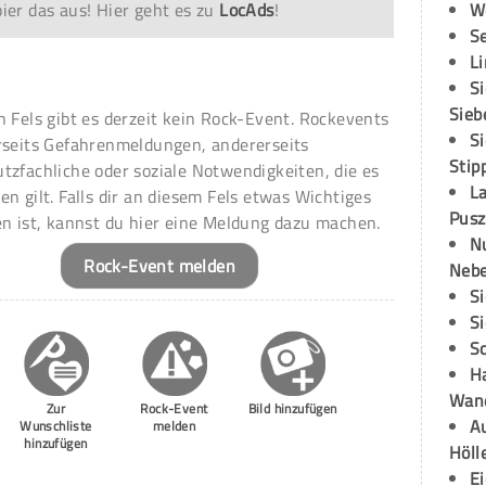
er das aus! Hier geht es zu
LocAds
!
W
S
L
S
Sieb
n Fels gibt es derzeit kein Rock-Event. Rockevents
S
rseits Gefahrenmeldungen, andererseits
Stip
tzfachliche oder soziale Notwendigkeiten, die es
L
en gilt. Falls dir an diesem Fels etwas Wichtiges
Pusz
en ist, kannst du hier eine Meldung dazu machen.
N
Rock-Event melden
Neb
S
S
S
H
Wand
Zur
Rock-Event
Bild hinzufügen
Au
Wunschliste
melden
hinzufügen
Höll
E