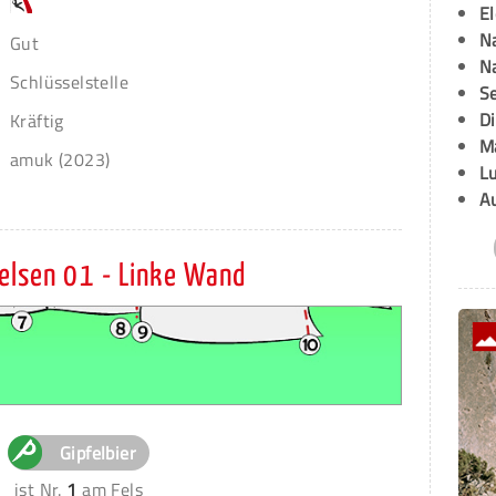
E
Na
Gut
Na
Schlüsselstelle
Se
D
Kräftig
M
amuk (2023)
L
A
felsen 01 - Linke Wand
Gipfelbier
ist Nr.
1
am Fels