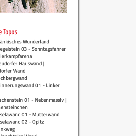
e Topos
ränkisches Wunderland
egelstein 03 - Sonntagsfahrer
tierkampfarena
eudorfer Hauswand |
orfer Wand
ochbergwand
rinnerungswand 01 - Linker
uchenstein 01 - Nebenmassiv |
ensteinchen
iselawand 01 - Mutterwand
iselawand 02 - Opitz
enkweg