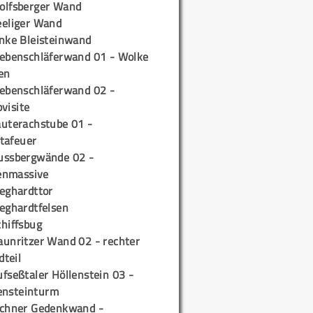
olfsberger Wand
eeliger Wand
inke Bleisteinwand
iebenschläferwand 01 - Wolke
en
iebenschläferwand 02 -
pvisite
auterachstube 01 -
tafeuer
ussbergwände 02 -
enmassive
ieghardttor
ieghardtfelsen
chiffsbug
aunritzer Wand 02 - rechter
teil
fseßtaler Höllenstein 03 -
ensteinturm
ichner Gedenkwand -