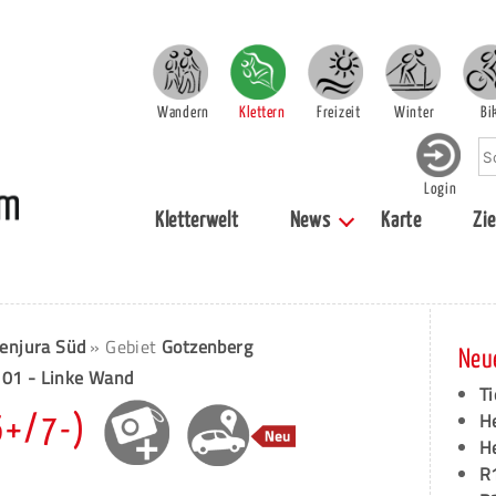
Wandern
Klettern
Freizeit
Winter
Bi
Login
Kletterwelt
News
Karte
Zie
enjura Süd
» Gebiet
Gotzenberg
Neu
 01 - Linke Wand
Ti
H
(6+/7-)
H
R