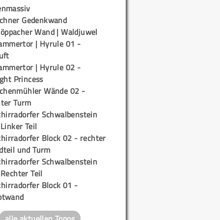
enmassiv
ichner Gedenkwand
töppacher Wand | Waldjuwel
ammertor | Hyrule 01 -
uft
ammertor | Hyrule 02 -
ight Princess
ichenmühler Wände 02 -
ter Turm
chirradorfer Schwalbenstein
 Linker Teil
hirradorfer Block 02 - rechter
teil und Turm
chirradorfer Schwalbenstein
 Rechter Teil
hirradorfer Block 01 -
ptwand
alle aktuellen Topos