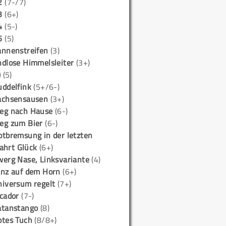
2
(7-/7)
3
(6+)
4
(5-)
5
(5)
annenstreifen
(3)
ndlose Himmelsleiter
(3+)
)
(5)
uddelfink
(5+/6-)
achsensausen
(3+)
eg nach Hause
(6-)
eg zum Bier
(6-)
otbremsung in der letzten
ahrt Glück
(6+)
werg Nase, Linksvariante
(4)
anz auf dem Horn
(6+)
niversum regelt
(7+)
icador
(7-)
atanstango
(8)
otes Tuch
(8/8+)