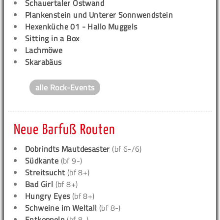
Schauertaler Ostwand
Plankenstein und Unterer Sonnwendstein
Hexenküche 01 - Hallo Muggels
Sitting in a Box
Lachmöwe
Skarabäus
alle Rock-Events
Neue Barfuß Routen
Dobrindts Mautdesaster
(bf 6-/6)
Südkante
(bf 9-)
Streitsucht
(bf 8+)
Bad Girl
(bf 8+)
Hungry Eyes
(bf 8+)
Schweine im Weltall
(bf 8-)
Entkoppeln
(bf 8-)