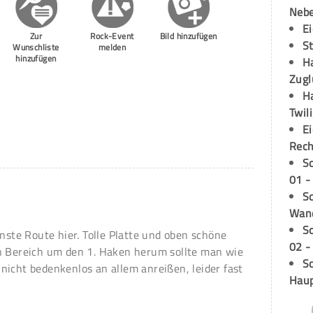
Neb
E
Zur
Rock-Event
Bild hinzufügen
S
Wunschliste
melden
hinzufügen
H
Zugl
H
Twil
E
Rech
S
01 -
Sc
Wand
S
önste Route hier. Tolle Platte und oben schöne
02 -
en Bereich um den 1. Haken herum sollte man wie
Sc
nicht bedenkenlos an allem anreißen, leider fast
Hau