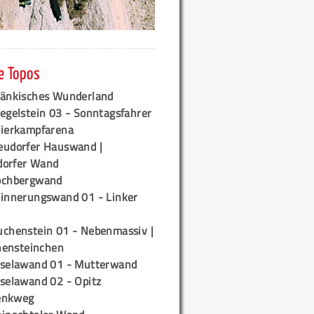
e Topos
ränkisches Wunderland
egelstein 03 - Sonntagsfahrer
tierkampfarena
eudorfer Hauswand |
orfer Wand
ochbergwand
rinnerungswand 01 - Linker
uchenstein 01 - Nebenmassiv |
ensteinchen
iselawand 01 - Mutterwand
iselawand 02 - Opitz
enkweg