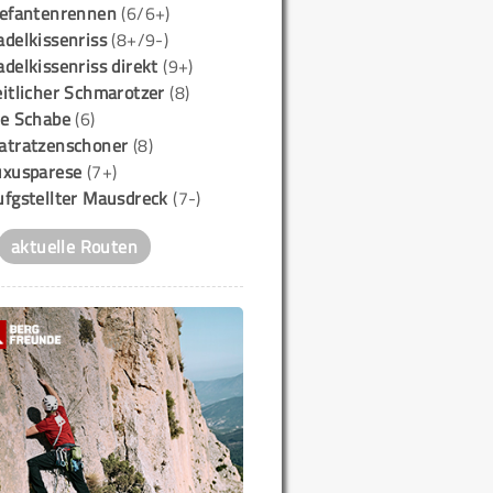
lefantenrennen
(6/6+)
delkissenriss
(8+/9-)
delkissenriss direkt
(9+)
itlicher Schmarotzer
(8)
ie Schabe
(6)
atratzenschoner
(8)
uxusparese
(7+)
ufgstellter Mausdreck
(7-)
aktuelle Routen