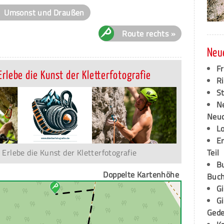
Umsonst und Draußen
Route rechts »
Neu
F
Erlebe die Kunst der Kletterfotografie
Ri
S
N
Neud
L
E
- Erlebe die Kunst der Kletterfotografie
Teil
B
Doppelte Kartenhöhe
Buch
G
G
Ged