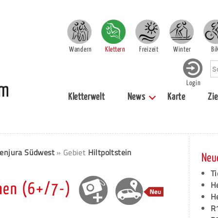
Wandern
Klettern
Freizeit
Winter
Bi
Login
Kletterwelt
News
Karte
Zie
enjura Südwest
» Gebiet
Hiltpoltstein
Neu
Ti
H
nen (6+/7-)
H
R