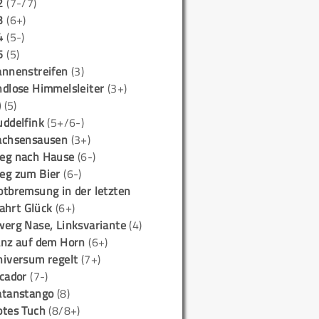
2
(7-/7)
3
(6+)
4
(5-)
5
(5)
annenstreifen
(3)
ndlose Himmelsleiter
(3+)
)
(5)
uddelfink
(5+/6-)
achsensausen
(3+)
eg nach Hause
(6-)
eg zum Bier
(6-)
otbremsung in der letzten
ahrt Glück
(6+)
werg Nase, Linksvariante
(4)
anz auf dem Horn
(6+)
niversum regelt
(7+)
icador
(7-)
atanstango
(8)
otes Tuch
(8/8+)