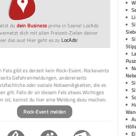
W
S
L
S
etzt du
dein Business
prima in Szene! LocAds
Sieb
vernetzt dich mit allen Freizeit-Zielen deiner
S
er das aus! Hier geht es zu
LocAds
!
Stip
L
Pusz
N
n Fels gibt es derzeit kein Rock-Event. Rockevents
Neb
rseits Gefahrenmeldungen, andererseits
S
tzfachliche oder soziale Notwendigkeiten, die es
S
en gilt. Falls dir an diesem Fels etwas Wichtiges
S
en ist, kannst du hier eine Meldung dazu machen.
H
Rock-Event melden
Wand
Au
Höll
E