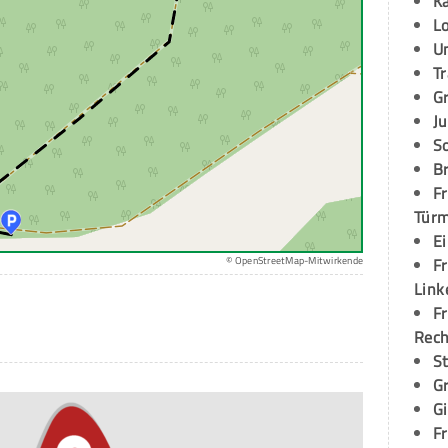
K
L
U
T
G
Ju
S
Br
Fr
Tür
E
© OpenStreetMap-Mitwirkende
Fr
Link
Fr
Rec
S
G
G
Fr