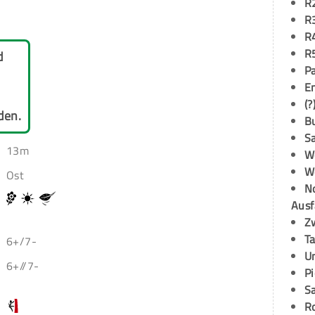
R
R
R
R
d
P
E
(?
den.
B
S
13m
W
W
Ost
N
Ausf
Z
T
6+/7-
U
6+//7-
P
S
R