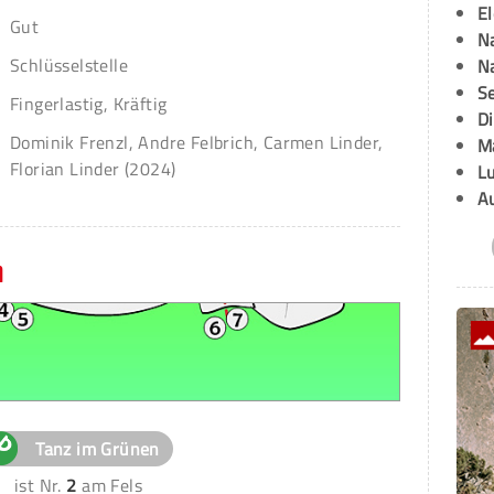
E
Gut
Na
Schlüsselstelle
Na
Se
Fingerlastig, Kräftig
D
Dominik Frenzl, Andre Felbrich, Carmen Linder,
M
Florian Linder (2024)
L
A
n
Tanz im Grünen
ist Nr.
2
am Fels