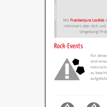
Mit
Frankenjura LocAds
s
informiert über dich und 
Umgebung! Probi
Rock-Events
Für diese
sind eine
naturschu
zu beacht
aufgefall