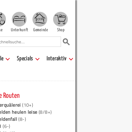
ke
Unterkunft
Gemeinde
Shop
le
Specials
Interaktiv
e Routen
erquälerei
(10+)
elden heulen leise
(8/8+)
eldenfall
(8-)
1
(6-)