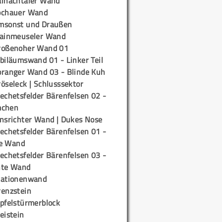
ainachtaler Wand
ochauer Wand
msonst und Draußen
rainmeuseler Wand
roßenoher Wand 01
biläumswand 01 - Linker Teil
oranger Wand 03 - Blinde Kuh
öseleck | Schlusssektor
echetsfelder Bärenfelsen 02 -
mchen
insrichter Wand | Dukes Nose
echetsfelder Bärenfelsen 01 -
e Wand
echetsfelder Bärenfelsen 03 -
hte Wand
tationenwand
renzstein
ipfelstürmerblock
eistein