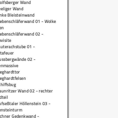
olfsberger Wand
eeliger Wand
inke Bleisteinwand
iebenschläferwand 01 - Wolke
en
iebenschläferwand 02 -
pvisite
auterachstube 01 -
tafeuer
ussbergwände 02 -
enmassive
ieghardttor
ieghardtfelsen
chiffsbug
aunritzer Wand 02 - rechter
teil
fseßtaler Höllenstein 03 -
ensteinturm
ichner Gedenkwand -