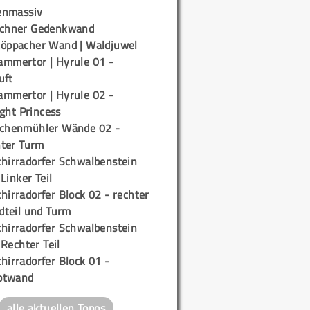
enmassiv
ichner Gedenkwand
töppacher Wand | Waldjuwel
ammertor | Hyrule 01 -
uft
ammertor | Hyrule 02 -
ight Princess
ichenmühler Wände 02 -
ter Turm
chirradorfer Schwalbenstein
 Linker Teil
hirradorfer Block 02 - rechter
teil und Turm
chirradorfer Schwalbenstein
 Rechter Teil
hirradorfer Block 01 -
ptwand
alle aktuellen Topos