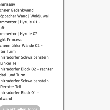
enmassiv
ichner Gedenkwand
töppacher Wand | Waldjuwel
ammertor | Hyrule 01 -
uft
ammertor | Hyrule 02 -
ight Princess
ichenmühler Wände 02 -
ter Turm
chirradorfer Schwalbenstein
 Linker Teil
hirradorfer Block 02 - rechter
teil und Turm
chirradorfer Schwalbenstein
 Rechter Teil
hirradorfer Block 01 -
ptwand
alle aktuellen Topos