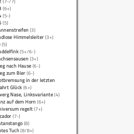
2
(7-/7)
3
(6+)
4
(5-)
5
(5)
annenstreifen
(3)
ndlose Himmelsleiter
(3+)
)
(5)
uddelfink
(5+/6-)
achsensausen
(3+)
eg nach Hause
(6-)
eg zum Bier
(6-)
otbremsung in der letzten
ahrt Glück
(6+)
werg Nase, Linksvariante
(4)
anz auf dem Horn
(6+)
niversum regelt
(7+)
icador
(7-)
atanstango
(8)
otes Tuch
(8/8+)