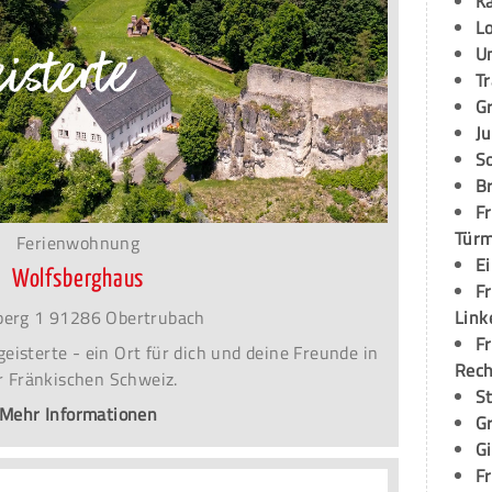
K
L
U
T
G
Ju
S
Br
Fr
Tür
Ferienwohnung
E
Wolfsberghaus
Fr
berg 1 91286 Obertrubach
Link
Fr
eisterte - ein Ort für dich und deine Freunde in
Rec
r Fränkischen Schweiz.
S
Mehr Informationen
G
G
Fr