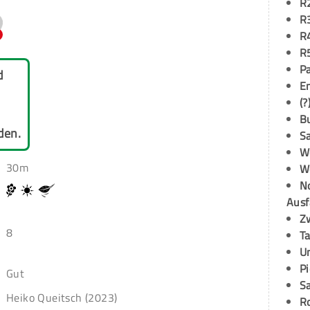
R
R
R
R
P
d
E
(?
B
den.
S
W
30m
W
N
Ausf
Z
8
T
U
P
Gut
S
Heiko Queitsch (2023)
R