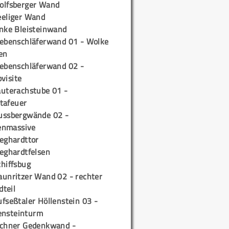
olfsberger Wand
eeliger Wand
inke Bleisteinwand
iebenschläferwand 01 - Wolke
en
iebenschläferwand 02 -
pvisite
auterachstube 01 -
tafeuer
ussbergwände 02 -
enmassive
ieghardttor
ieghardtfelsen
chiffsbug
aunritzer Wand 02 - rechter
teil
fseßtaler Höllenstein 03 -
ensteinturm
ichner Gedenkwand -