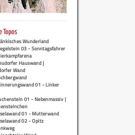
e Topos
ränkisches Wunderland
egelstein 03 - Sonntagsfahrer
tierkampfarena
eudorfer Hauswand |
orfer Wand
ochbergwand
rinnerungswand 01 - Linker
uchenstein 01 - Nebenmassiv |
ensteinchen
iselawand 01 - Mutterwand
iselawand 02 - Opitz
enkweg