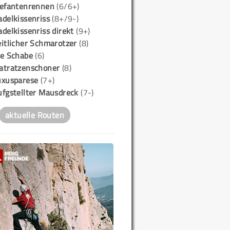
lefantenrennen
(6/6+)
delkissenriss
(8+/9-)
delkissenriss direkt
(9+)
itlicher Schmarotzer
(8)
ie Schabe
(6)
atratzenschoner
(8)
uxusparese
(7+)
ufgstellter Mausdreck
(7-)
aktuelle Routen