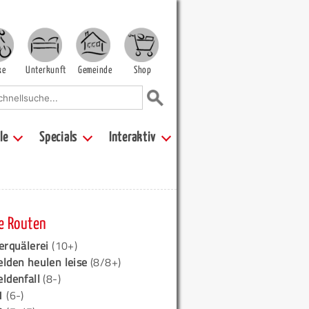
ke
Unterkunft
Gemeinde
Shop
le
Specials
Interaktiv
e Routen
erquälerei
(10+)
elden heulen leise
(8/8+)
eldenfall
(8-)
1
(6-)