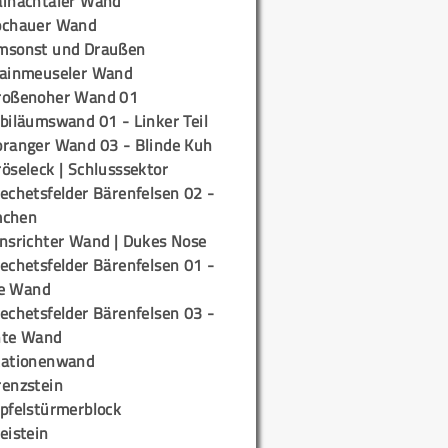
ainachtaler Wand
ochauer Wand
msonst und Draußen
rainmeuseler Wand
roßenoher Wand 01
biläumswand 01 - Linker Teil
oranger Wand 03 - Blinde Kuh
öseleck | Schlusssektor
echetsfelder Bärenfelsen 02 -
mchen
insrichter Wand | Dukes Nose
echetsfelder Bärenfelsen 01 -
e Wand
echetsfelder Bärenfelsen 03 -
hte Wand
tationenwand
renzstein
ipfelstürmerblock
eistein