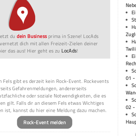
Neb
E
S
H
Zugl
etzt du
dein Business
prima in Szene! LocAds
H
vernetzt dich mit allen Freizeit-Zielen deiner
Twil
er das aus! Hier geht es zu
LocAds
!
E
Rech
S
01 -
n Fels gibt es derzeit kein Rock-Event. Rockevents
Sc
rseits Gefahrenmeldungen, andererseits
Wand
tzfachliche oder soziale Notwendigkeiten, die es
S
en gilt. Falls dir an diesem Fels etwas Wichtiges
02 -
en ist, kannst du hier eine Meldung dazu machen.
Sc
Hau
Rock-Event melden