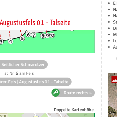
E
Na
Na
Se
 Augustusfels 01 - Talseite
D
M
L
A
Seitlicher Schmarotzer
ist Nr.
6
am Fels
rer-Fels | Augustusfels 01 - Talseite
Route rechts »
Doppelte Kartenhöhe