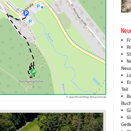
Neu
F
Ri
S
N
Neud
L
E
Teil
B
© OpenStreetMap-Mitwirkende
Buch
G
G
Ged