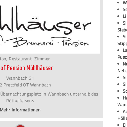
W
S
L
S
Sieb
S
Stip
L
Pusz
ion, Restaurant, Zimmer
N
of-Pension Mühlhäuser
Neb
S
Wannbach 61
S
2 Pretzfeld OT Wannbach
S
 Übernachtungsplatz in Wannbach unterhalb des
H
Röthelfelsens
Wand
Mehr Informationen
Au
Höll
E