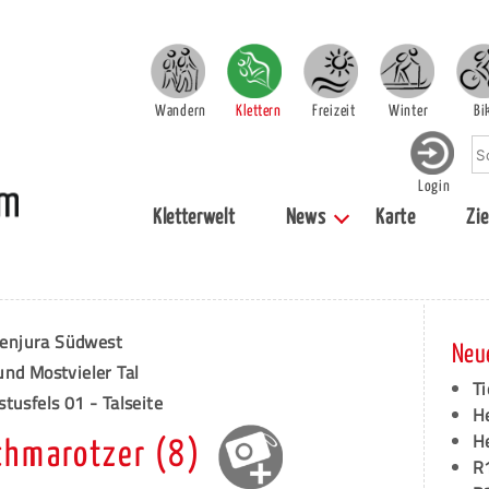
Wandern
Klettern
Freizeit
Winter
Bi
Login
Kletterwelt
News
Karte
Zie
enjura Südwest
Neu
und Mostvieler Tal
Ti
tusfels 01 - Talseite
H
H
Schmarotzer (8)
R