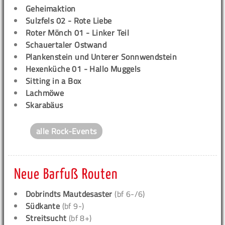
Geheimaktion
Sulzfels 02 - Rote Liebe
Roter Mönch 01 - Linker Teil
Schauertaler Ostwand
Plankenstein und Unterer Sonnwendstein
Hexenküche 01 - Hallo Muggels
Sitting in a Box
Lachmöwe
Skarabäus
alle Rock-Events
Neue Barfuß Routen
Dobrindts Mautdesaster
(bf 6-/6)
Südkante
(bf 9-)
Streitsucht
(bf 8+)