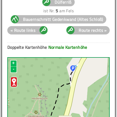
Dülferriß
ist Nr.
5
am Fels
Bauernschmitt Gedenkwand (Altes Schloß)
« Route links
Route rechts »
Doppelte Kartenhöhe
Normale Kartenhöhe
+
-