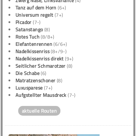
Zwerg Nase, Linksvariante
(4)
Tanz auf dem Horn
(6+)
Universum regelt
(7+)
Picador
(7-)
Satanstango
(8)
Rotes Tuch
(8/8+)
Elefantenrennen
(6/6+)
Nadelkissenriss
(8+/9-)
Nadelkissenriss direkt
(9+)
Seitlicher Schmarotzer
(8)
Die Schabe
(6)
Matratzenschoner
(8)
Luxusparese
(7+)
Aufgstellter Mausdreck
(7-)
aktuelle Routen