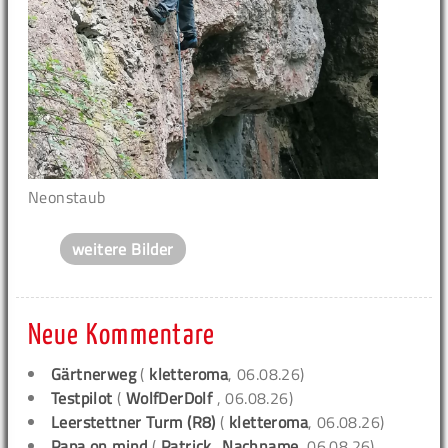
Neonstaub
weitere Bilder
Neue Kommentare
Gärtnerweg
(
kletteroma
, 06.08.26)
Testpilot
(
WolfDerDolf
, 06.08.26)
Leerstettner Turm (R8)
(
kletteroma
, 06.08.26)
Papa on mind
(
Patrick_Nachname
, 06.08.26)