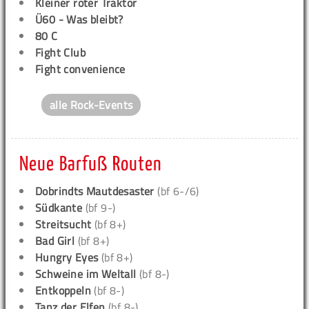
Kleiner roter Traktor
Ü60 - Was bleibt?
80 C
Fight Club
Fight convenience
alle Rock-Events
Neue Barfuß Routen
Dobrindts Mautdesaster
(bf 6-/6)
Südkante
(bf 9-)
Streitsucht
(bf 8+)
Bad Girl
(bf 8+)
Hungry Eyes
(bf 8+)
Schweine im Weltall
(bf 8-)
Entkoppeln
(bf 8-)
Tanz der Elfen
(bf 8-)