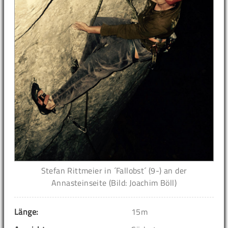
Stefan Rittmeier in ´Fallobst´ (9-) an der
Annasteinseite (Bild: Joachim Böll)
Länge:
15m