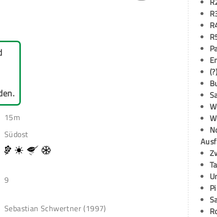
R
R
R
R
P
d
E
(?
B
den.
S
W
15m
W
N
Südost
Ausf
Z
T
U
9
P
S
Sebastian Schwertner (1997)
R