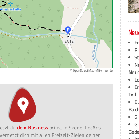
Neu
F
Ri
S
N
© OpenStreetMap-Mitwirkende
Neud
L
E
Teil
B
Buch
G
G
etzt du
dein Business
prima in Szene! LocAds
Ged
vernetzt dich mit allen Freizeit-Zielen deiner