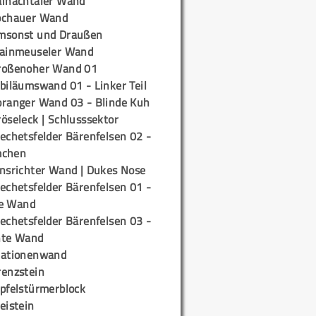
ainachtaler Wand
ochauer Wand
msonst und Draußen
rainmeuseler Wand
roßenoher Wand 01
biläumswand 01 - Linker Teil
oranger Wand 03 - Blinde Kuh
öseleck | Schlusssektor
echetsfelder Bärenfelsen 02 -
mchen
insrichter Wand | Dukes Nose
echetsfelder Bärenfelsen 01 -
e Wand
echetsfelder Bärenfelsen 03 -
hte Wand
tationenwand
renzstein
ipfelstürmerblock
eistein