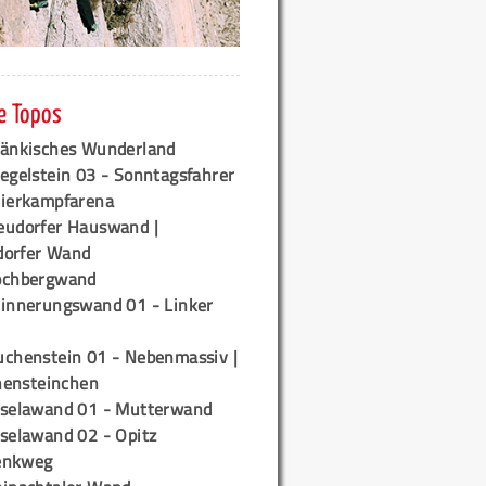
e Topos
ränkisches Wunderland
egelstein 03 - Sonntagsfahrer
tierkampfarena
eudorfer Hauswand |
orfer Wand
ochbergwand
rinnerungswand 01 - Linker
uchenstein 01 - Nebenmassiv |
ensteinchen
iselawand 01 - Mutterwand
iselawand 02 - Opitz
enkweg