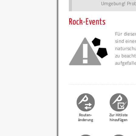
Umgebung! Probi
Rock-Events
Für diese
sind eine
naturschu
zu beacht
aufgefall
Routen-
Zur Hitliste
änderung
hinzufügen