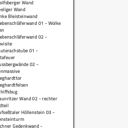
olfsberger Wand
eeliger Wand
inke Bleisteinwand
iebenschläferwand 01 - Wolke
en
iebenschläferwand 02 -
pvisite
auterachstube 01 -
tafeuer
ussbergwände 02 -
enmassive
ieghardttor
ieghardtfelsen
chiffsbug
aunritzer Wand 02 - rechter
teil
fseßtaler Höllenstein 03 -
ensteinturm
ichner Gedenkwand -