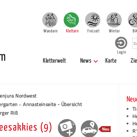
Wandern
Klettern
Freizeit
Winter
Bi
Login
Kletterwelt
News
Karte
Zie
enjura Nordwest
Neu
ergarten
»
Annasteinseite - Übersicht
Ti
rger Riß
H
H
Teesakkies (9)
R