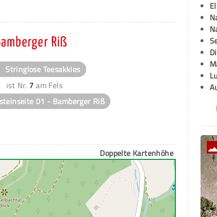
E
Na
Na
Se
Bamberger Riß
D
M
Stringlose Teesakkies
L
ist Nr.
7
am Fels
A
teinseite 01 - Bamberger Riß
Doppelte Kartenhöhe