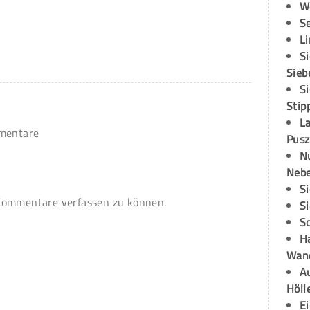
W
S
L
S
Sieb
S
Stip
L
mmentare
Pusz
N
Neb
S
ommentare verfassen zu können.
S
S
H
Wand
Au
Höll
E