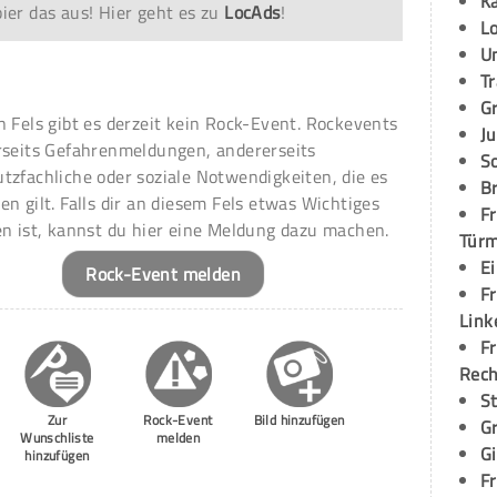
K
er das aus! Hier geht es zu
LocAds
!
L
U
T
G
n Fels gibt es derzeit kein Rock-Event. Rockevents
Ju
rseits Gefahrenmeldungen, andererseits
S
tzfachliche oder soziale Notwendigkeiten, die es
Br
en gilt. Falls dir an diesem Fels etwas Wichtiges
Fr
en ist, kannst du hier eine Meldung dazu machen.
Tür
E
Rock-Event melden
Fr
Link
Fr
Rec
S
Zur
Rock-Event
Bild hinzufügen
G
Wunschliste
melden
G
hinzufügen
Fr