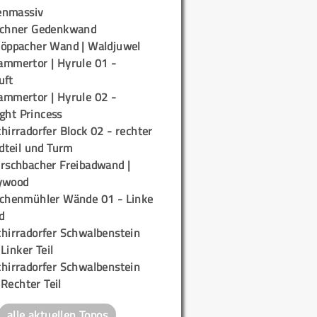
enmassiv
ichner Gedenkwand
töppacher Wand | Waldjuwel
ammertor | Hyrule 01 -
uft
ammertor | Hyrule 02 -
ight Princess
hirradorfer Block 02 - rechter
teil und Turm
irschbacher Freibadwand |
ywood
ichenmühler Wände 01 - Linke
d
chirradorfer Schwalbenstein
 Linker Teil
chirradorfer Schwalbenstein
 Rechter Teil
alle aktuellen Topos