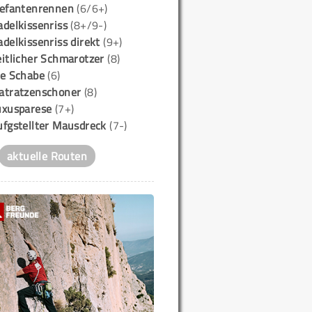
lefantenrennen
(6/6+)
delkissenriss
(8+/9-)
delkissenriss direkt
(9+)
itlicher Schmarotzer
(8)
ie Schabe
(6)
atratzenschoner
(8)
uxusparese
(7+)
ufgstellter Mausdreck
(7-)
aktuelle Routen