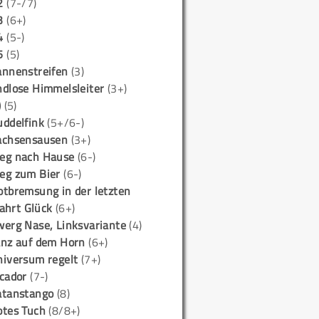
2
(7-/7)
3
(6+)
4
(5-)
5
(5)
annenstreifen
(3)
ndlose Himmelsleiter
(3+)
)
(5)
uddelfink
(5+/6-)
achsensausen
(3+)
eg nach Hause
(6-)
eg zum Bier
(6-)
otbremsung in der letzten
ahrt Glück
(6+)
werg Nase, Linksvariante
(4)
anz auf dem Horn
(6+)
niversum regelt
(7+)
icador
(7-)
atanstango
(8)
otes Tuch
(8/8+)