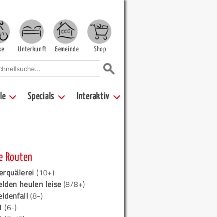
ke
Unterkunft
Gemeinde
Shop
le
Specials
Interaktiv
e Routen
erquälerei
(10+)
elden heulen leise
(8/8+)
eldenfall
(8-)
1
(6-)