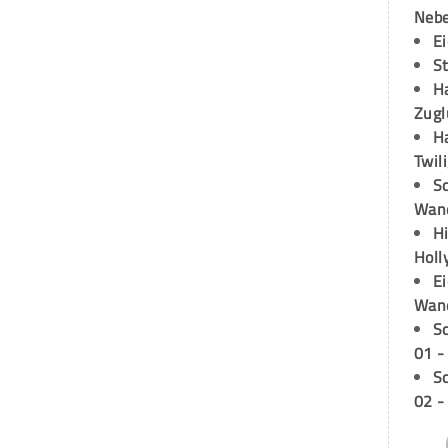
Neb
E
S
H
Zugl
H
Twil
Sc
Wand
H
Holl
E
Wan
S
01 -
S
02 -