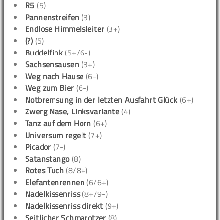
R5
(5)
Pannenstreifen
(3)
Endlose Himmelsleiter
(3+)
(?)
(5)
Buddelfink
(5+/6-)
Sachsensausen
(3+)
Weg nach Hause
(6-)
Weg zum Bier
(6-)
Notbremsung in der letzten Ausfahrt Glück
(6+)
Zwerg Nase, Linksvariante
(4)
Tanz auf dem Horn
(6+)
Universum regelt
(7+)
Picador
(7-)
Satanstango
(8)
Rotes Tuch
(8/8+)
Elefantenrennen
(6/6+)
Nadelkissenriss
(8+/9-)
Nadelkissenriss direkt
(9+)
Seitlicher Schmarotzer
(8)