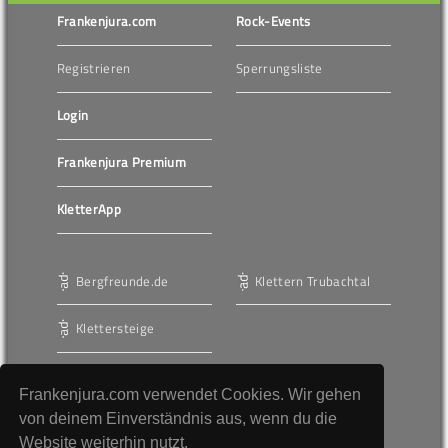
Frankenjura.com
Rock-Events
Registrieren
Sperrungsliste
Login
Frankenjura Premium
KletterApp
Bergfreunde.de
Klettern Trubachtal
Klettersteige
Frankenjura.com verwendet Cookies. Wir gehen
Werbung
von deinem Einverständnis aus, wenn du die
Website weiterhin nutzt.
AGBs