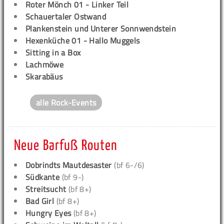
Roter Mönch 01 - Linker Teil
Schauertaler Ostwand
Plankenstein und Unterer Sonnwendstein
Hexenküche 01 - Hallo Muggels
Sitting in a Box
Lachmöwe
Skarabäus
alle Rock-Events
Neue Barfuß Routen
Dobrindts Mautdesaster
(bf 6-/6)
Südkante
(bf 9-)
Streitsucht
(bf 8+)
Bad Girl
(bf 8+)
Hungry Eyes
(bf 8+)