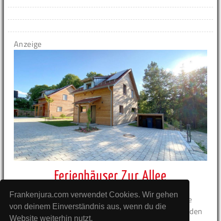
Anzeige
Ferienhäuser Zur Allee
Frankenjura.com verwendet Cookies. Wir gehen
Die beiden
Ferienhäuser "Rot" und "Grün"
, die
von deinem Einverständnis aus, wenn du die
Ferienwohnung "Blau"
und das
Saunahaus
befinden
Website weiterhin nutzt.