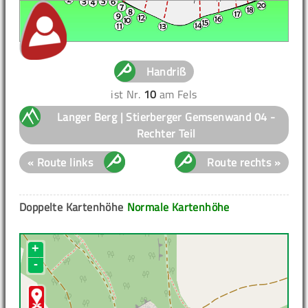
Handriß
ist Nr.
10
am Fels
Langer Berg | Stierberger Gemsenwand 04 -
Rechter Teil
« Route links
Route rechts »
Doppelte Kartenhöhe
Normale Kartenhöhe
+
-