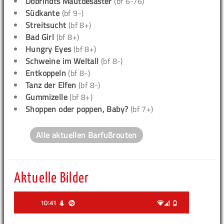
Dobrindts Mautdesaster
(bf 6-/6)
Südkante
(bf 9-)
Streitsucht
(bf 8+)
Bad Girl
(bf 8+)
Hungry Eyes
(bf 8+)
Schweine im Weltall
(bf 8-)
Entkoppeln
(bf 8-)
Tanz der Elfen
(bf 8-)
Gummizelle
(bf 8+)
Shoppen oder poppen, Baby?
(bf 7+)
Alle aktuellen Barfußrouten
Aktuelle Bilder