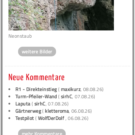
Neonstaub
weitere Bilder
Neue Kommentare
R1 - Direkteinstieg
(
maxikurz
, 08.08.26)
Turm-Pfeiler-Wand
(
sirhC
, 07.08.26)
Laputa
(
sirhC
, 07.08.26)
Gärtnerweg
(
kletteroma
, 06.08.26)
Testpilot
(
WolfDerDolf
, 06.08.26)
mehr Kommentare