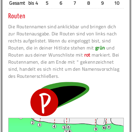
Gesamt
bis 4
5
6
7
8
9
10
11
Routen
Die Routennamen sind anklickbar und bringen dich
zur Routenausgabe. Die Routen sind von links nach
rechts aufgelistet. Wenn du eingeloggt bist, sind
Routen, die in deiner Hitliste stehen mit
grün
und
Routen aus deiner Wunschliste mit
rot
markiert. Bei
Routennamen, die am Ende mit ° gekennzeichnet
sind, handelt es sich nicht um den Namensvorschlag
des Routenerschließers.