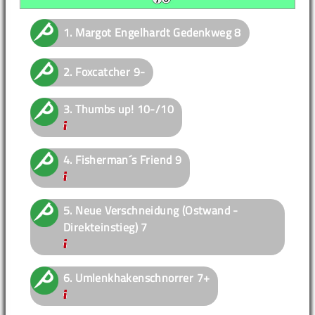
1.
Margot Engelhardt Gedenkweg
8
2.
Foxcatcher
9-
3.
Thumbs up!
10-/10
4.
Fisherman´s Friend
9
5.
Neue Verschneidung (Ostwand -
Direkteinstieg)
7
6.
Umlenkhakenschnorrer
7+