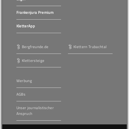
Frankenjura Premium
KletterApp
Bergfreunde.de
Klettern Trubachtal
Klettersteige
Werbung
AGBs
Unser journalistischer
Anspruch