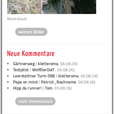
Neonstaub
weitere Bilder
Neue Kommentare
Gärtnerweg
(
kletteroma
, 06.08.26)
Testpilot
(
WolfDerDolf
, 06.08.26)
Leerstettner Turm (R8)
(
kletteroma
, 06.08.26)
Papa on mind
(
Patrick_Nachname
, 06.08.26)
Hipp da runner!
(
Tom
, 05.08.26)
mehr Kommentare