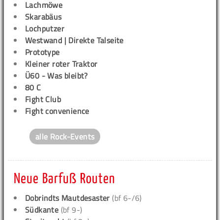
Lachmöwe
Skarabäus
Lochputzer
Westwand | Direkte Talseite
Prototype
Kleiner roter Traktor
Ü60 - Was bleibt?
80 C
Fight Club
Fight convenience
alle Rock-Events
Neue Barfuß Routen
Dobrindts Mautdesaster
(bf 6-/6)
Südkante
(bf 9-)