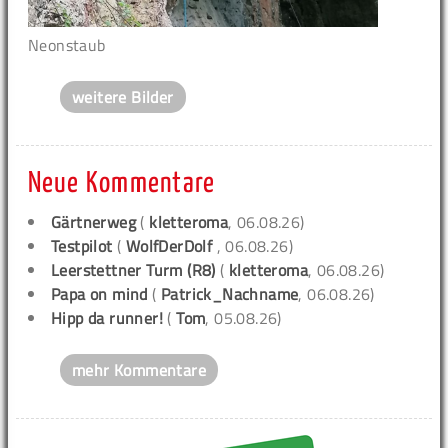
Neonstaub
weitere Bilder
Neue Kommentare
Gärtnerweg
(
kletteroma
, 06.08.26)
Testpilot
(
WolfDerDolf
, 06.08.26)
Leerstettner Turm (R8)
(
kletteroma
, 06.08.26)
Papa on mind
(
Patrick_Nachname
, 06.08.26)
Hipp da runner!
(
Tom
, 05.08.26)
mehr Kommentare