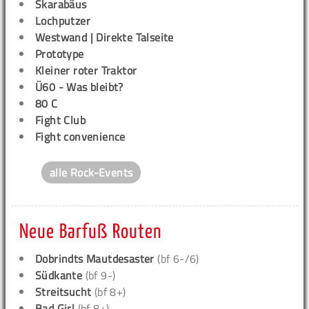
Skarabäus
Lochputzer
Westwand | Direkte Talseite
Prototype
Kleiner roter Traktor
Ü60 - Was bleibt?
80 C
Fight Club
Fight convenience
alle Rock-Events
Neue Barfuß Routen
Dobrindts Mautdesaster
(bf 6-/6)
Südkante
(bf 9-)
Streitsucht
(bf 8+)
Bad Girl
(bf 8+)