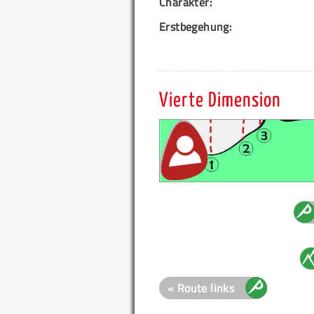
Charakter:
Erstbegehung:
Vierte Dimension
« Route links