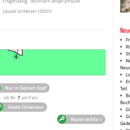
Fingerlastig, Technisch anspruchsvoll
Läusel Urmetzer (2001)
Neu
F
Ri
S
N
Neud
L
E
Nur in Deinem Kopf
Teil
B
ist Nr.
7
am Fels
Buch
Vierte Dimension
G
G
Route rechts »
Ged