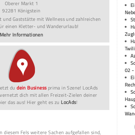
Oberer Markt 1
E
92281 Königstein
Neb
t und Gaststätte mit Wellness und zahlreichen
S
für einen Kletter- und Wanderurlaub!
H
Zugl
Mehr Informationen
H
Twil
A
S
02 -
E
Rech
etzt du
dein Business
prima in Szene! LocAds
Sc
vernetzt dich mit allen Freizeit-Zielen deiner
Hau
er das aus! Hier geht es zu
LocAds
!
Sc
Wand
 an diesem Fels weitere Sachen aufgefallen sind,