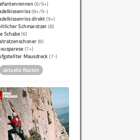
lefantenrennen
(6/6+)
delkissenriss
(8+/9-)
delkissenriss direkt
(9+)
itlicher Schmarotzer
(8)
ie Schabe
(6)
atratzenschoner
(8)
uxusparese
(7+)
ufgstellter Mausdreck
(7-)
aktuelle Routen