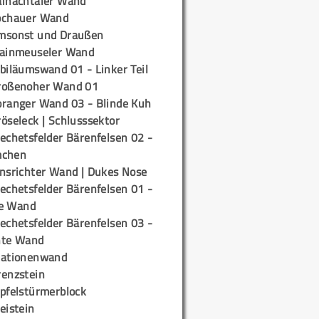
ainachtaler Wand
ochauer Wand
msonst und Draußen
rainmeuseler Wand
biläumswand 01 - Linker Teil
roßenoher Wand 01
oranger Wand 03 - Blinde Kuh
öseleck | Schlusssektor
echetsfelder Bärenfelsen 02 -
mchen
insrichter Wand | Dukes Nose
echetsfelder Bärenfelsen 01 -
e Wand
echetsfelder Bärenfelsen 03 -
hte Wand
tationenwand
renzstein
ipfelstürmerblock
eistein