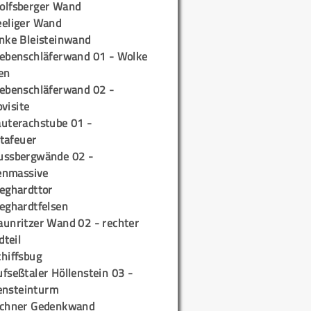
olfsberger Wand
eeliger Wand
inke Bleisteinwand
iebenschläferwand 01 - Wolke
en
iebenschläferwand 02 -
pvisite
auterachstube 01 -
tafeuer
ussbergwände 02 -
enmassive
ieghardttor
ieghardtfelsen
aunritzer Wand 02 - rechter
teil
chiffsbug
fseßtaler Höllenstein 03 -
ensteinturm
ichner Gedenkwand