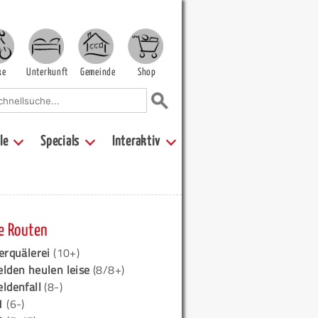
ke
Unterkunft
Gemeinde
Shop
le
Specials
Interaktiv
e Routen
erquälerei
(10+)
elden heulen leise
(8/8+)
eldenfall
(8-)
1
(6-)