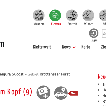
Wandern
Klettern
Freizeit
Winter
Bi
Login
Kletterwelt
News
Karte
Zie
enjura Südost
» Gebiet
Krottenseer Forst
Neu
Ti
H
em Kopf (9)
H
R