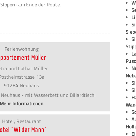
W
/Slopern am Ende der Route.
S
L
S
Sieb
S
Stip
Ferienwohnung
L
ppartement Müller
Pusz
tra und Lothar Müller
N
Neb
Postheimstrasse 13a
S
91284 Neuhaus
S
Neuhaus - mit Wasserbett und Billardtisch!
H
Mehr Informationen
Wand
S
Au
Hotel, Restaurant
Höll
otel ´Wilder Mann´
E