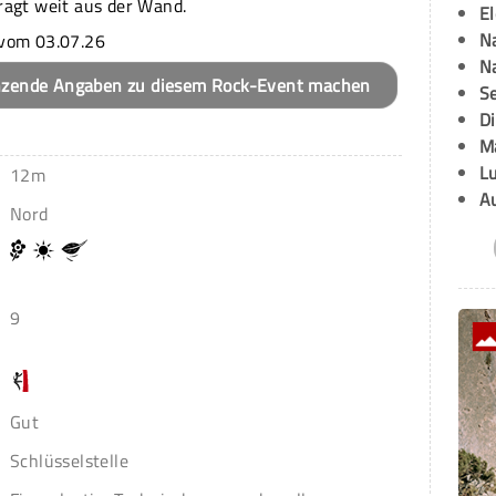
agt weit aus der Wand.
E
Na
vom 03.07.26
Na
nzende Angaben zu diesem Rock-Event machen
Se
D
M
L
12m
A
Nord
9
Gut
Schlüsselstelle