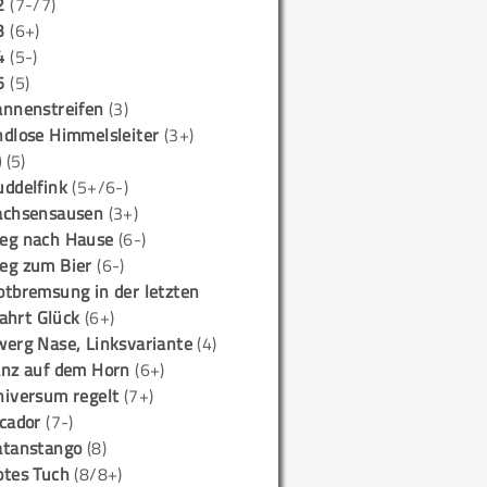
2
(7-/7)
3
(6+)
4
(5-)
5
(5)
annenstreifen
(3)
ndlose Himmelsleiter
(3+)
)
(5)
uddelfink
(5+/6-)
achsensausen
(3+)
eg nach Hause
(6-)
eg zum Bier
(6-)
otbremsung in der letzten
ahrt Glück
(6+)
werg Nase, Linksvariante
(4)
anz auf dem Horn
(6+)
niversum regelt
(7+)
icador
(7-)
atanstango
(8)
otes Tuch
(8/8+)