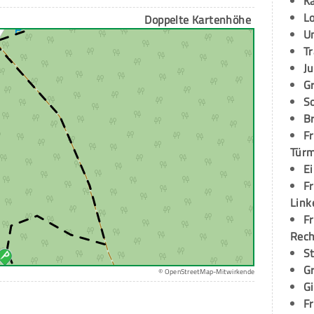
K
L
Doppelte Kartenhöhe
U
T
Ju
G
S
Br
Fr
Tür
E
Fr
Link
Fr
Rec
S
G
© OpenStreetMap-Mitwirkende
G
Fr