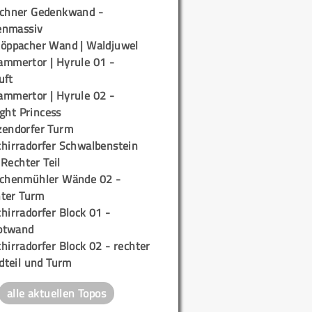
ichner Gedenkwand -
enmassiv
töppacher Wand | Waldjuwel
ammertor | Hyrule 01 -
uft
ammertor | Hyrule 02 -
ight Princess
zendorfer Turm
chirradorfer Schwalbenstein
 Rechter Teil
ichenmühler Wände 02 -
ter Turm
hirradorfer Block 01 -
ptwand
hirradorfer Block 02 - rechter
teil und Turm
alle aktuellen Topos