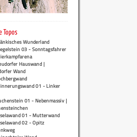
e Topos
ränkisches Wunderland
egelstein 03 - Sonntagsfahrer
tierkampfarena
eudorfer Hauswand |
orfer Wand
ochbergwand
rinnerungswand 01 - Linker
uchenstein 01 - Nebenmassiv |
ensteinchen
iselawand 01 - Mutterwand
iselawand 02 - Opitz
enkweg