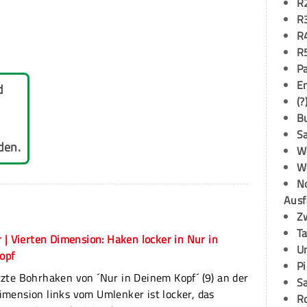
R
R
R
R
P
E
d
(?
B
S
den.
W
W
N
Ausf
Z
T
 | Vierten Dimension: Haken locker in Nur in
U
opf
P
tzte Bohrhaken von ´Nur in Deinem Kopf´ (9) an der
S
imension links vom Umlenker ist locker, das
R