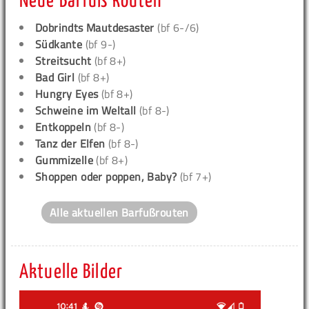
Neue Barfuß Routen
Dobrindts Mautdesaster
(bf 6-/6)
Südkante
(bf 9-)
Streitsucht
(bf 8+)
Bad Girl
(bf 8+)
Hungry Eyes
(bf 8+)
Schweine im Weltall
(bf 8-)
Entkoppeln
(bf 8-)
Tanz der Elfen
(bf 8-)
Gummizelle
(bf 8+)
Shoppen oder poppen, Baby?
(bf 7+)
Alle aktuellen Barfußrouten
Aktuelle Bilder