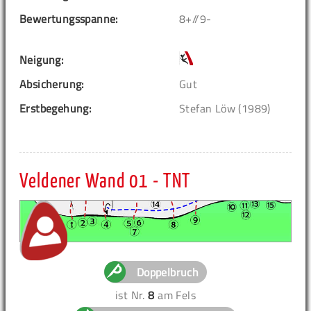
Bewertungsspanne:
8+//9-
Neigung:
Absicherung:
Gut
Erstbegehung:
Stefan Löw (1989)
Veldener Wand 01 - TNT
Doppelbruch
ist Nr.
8
am Fels