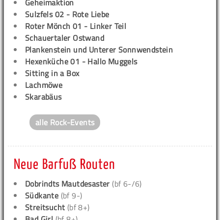
Geheimaktion
Sulzfels 02 - Rote Liebe
Roter Mönch 01 - Linker Teil
Schauertaler Ostwand
Plankenstein und Unterer Sonnwendstein
Hexenküche 01 - Hallo Muggels
Sitting in a Box
Lachmöwe
Skarabäus
alle Rock-Events
Neue Barfuß Routen
Dobrindts Mautdesaster
(bf 6-/6)
Südkante
(bf 9-)
Streitsucht
(bf 8+)
Bad Girl
(bf 8+)