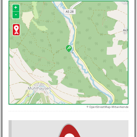
+
-
© OpenStreetMap-Mitwirkende