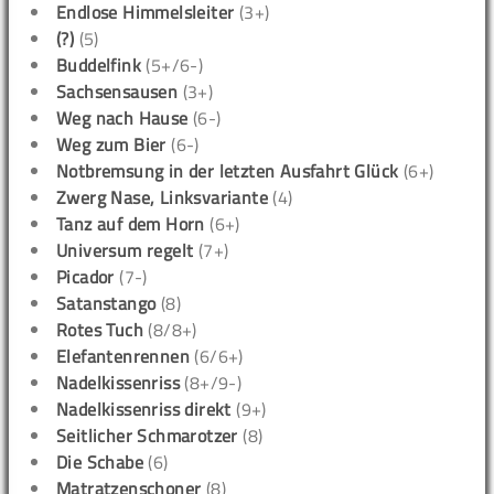
Endlose Himmelsleiter
(3+)
(?)
(5)
Buddelfink
(5+/6-)
Sachsensausen
(3+)
Weg nach Hause
(6-)
Weg zum Bier
(6-)
Notbremsung in der letzten Ausfahrt Glück
(6+)
Zwerg Nase, Linksvariante
(4)
Tanz auf dem Horn
(6+)
Universum regelt
(7+)
Picador
(7-)
Satanstango
(8)
Rotes Tuch
(8/8+)
Elefantenrennen
(6/6+)
Nadelkissenriss
(8+/9-)
Nadelkissenriss direkt
(9+)
Seitlicher Schmarotzer
(8)
Die Schabe
(6)
Matratzenschoner
(8)