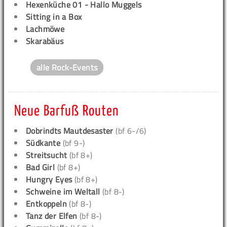
Hexenküche 01 - Hallo Muggels
Sitting in a Box
Lachmöwe
Skarabäus
alle Rock-Events
Neue Barfuß Routen
Dobrindts Mautdesaster
(bf 6-/6)
Südkante
(bf 9-)
Streitsucht
(bf 8+)
Bad Girl
(bf 8+)
Hungry Eyes
(bf 8+)
Schweine im Weltall
(bf 8-)
Entkoppeln
(bf 8-)
Tanz der Elfen
(bf 8-)