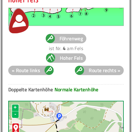
Hoher Fels
Föhrenweg
ist Nr.
4
am Fels
Hoher Fels
« Route links
Route rechts »
Doppelte Kartenhöhe
Normale Kartenhöhe
+
-