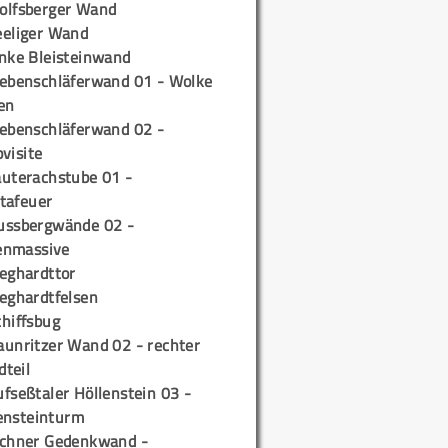
olfsberger Wand
eeliger Wand
inke Bleisteinwand
iebenschläferwand 01 - Wolke
en
iebenschläferwand 02 -
pvisite
auterachstube 01 -
tafeuer
ussbergwände 02 -
enmassive
ieghardttor
ieghardtfelsen
chiffsbug
aunritzer Wand 02 - rechter
teil
fseßtaler Höllenstein 03 -
ensteinturm
ichner Gedenkwand -