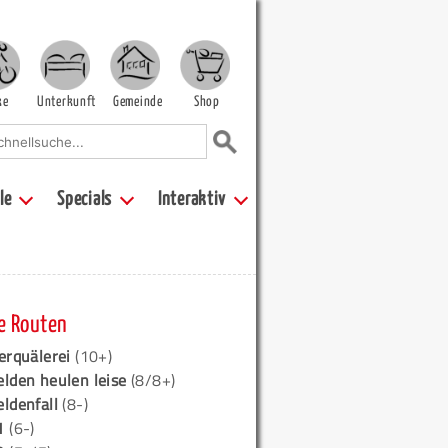
ke
Unterkunft
Gemeinde
Shop
le
Specials
Interaktiv
e Routen
erquälerei
(10+)
elden heulen leise
(8/8+)
eldenfall
(8-)
1
(6-)