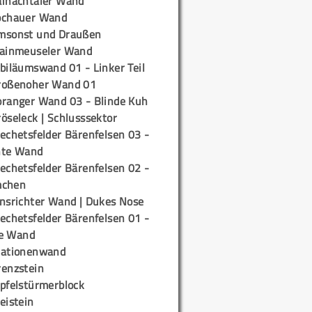
ainachtaler Wand
ochauer Wand
msonst und Draußen
rainmeuseler Wand
biläumswand 01 - Linker Teil
roßenoher Wand 01
oranger Wand 03 - Blinde Kuh
öseleck | Schlusssektor
echetsfelder Bärenfelsen 03 -
hte Wand
echetsfelder Bärenfelsen 02 -
mchen
insrichter Wand | Dukes Nose
echetsfelder Bärenfelsen 01 -
e Wand
tationenwand
renzstein
ipfelstürmerblock
eistein