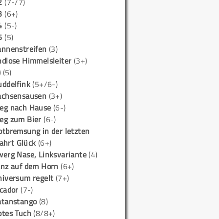
2
(7-/7)
3
(6+)
4
(5-)
5
(5)
annenstreifen
(3)
ndlose Himmelsleiter
(3+)
)
(5)
uddelfink
(5+/6-)
achsensausen
(3+)
eg nach Hause
(6-)
eg zum Bier
(6-)
otbremsung in der letzten
ahrt Glück
(6+)
werg Nase, Linksvariante
(4)
anz auf dem Horn
(6+)
niversum regelt
(7+)
icador
(7-)
atanstango
(8)
otes Tuch
(8/8+)