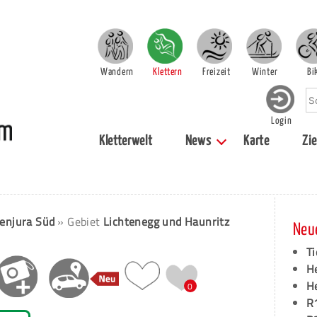
Wandern
Klettern
Freizeit
Winter
Bi
Login
Kletterwelt
News
Karte
Zie
enjura Süd
» Gebiet
Lichtenegg und Haunritz
Neu
Ti
H
H
0
R