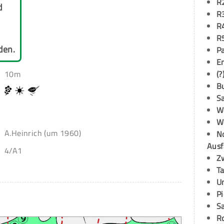
R
d
R
R
R
den.
P
E
10m
(?
B
S
W
W
A.Heinrich (um 1960)
N
Ausf
4/A1
Z
T
U
P
S
R