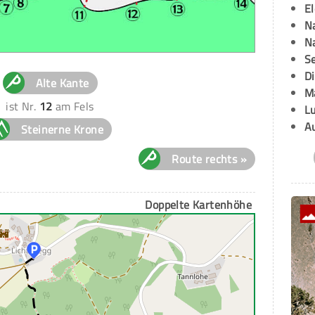
E
Na
Na
Se
D
Alte Kante
M
ist Nr.
12
am Fels
L
A
Steinerne Krone
Route rechts »
Doppelte Kartenhöhe