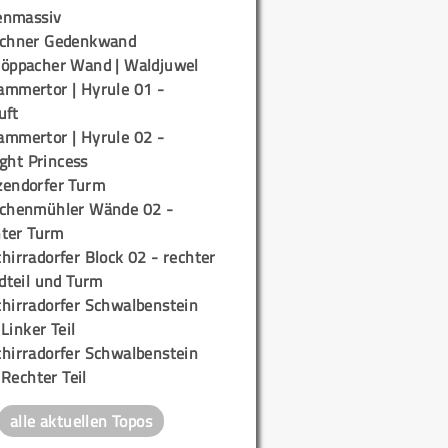
enmassiv
ichner Gedenkwand
töppacher Wand | Waldjuwel
ammertor | Hyrule 01 -
uft
ammertor | Hyrule 02 -
ight Princess
zendorfer Turm
ichenmühler Wände 02 -
ter Turm
hirradorfer Block 02 - rechter
teil und Turm
chirradorfer Schwalbenstein
 Linker Teil
chirradorfer Schwalbenstein
 Rechter Teil
alle aktuellen Topos