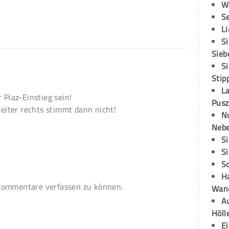
W
S
L
S
Sieb
S
Stip
L
 Piaz-Einstieg sein!
Pusz
iter rechts stimmt dann nicht!
N
Neb
S
S
S
H
ommentare verfassen zu können.
Wand
Au
Höll
E