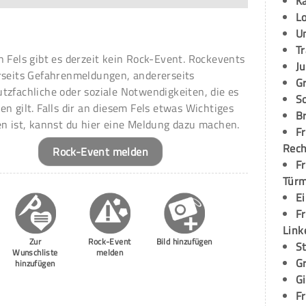
K
L
U
T
n Fels gibt es derzeit kein Rock-Event. Rockevents
Ju
rseits Gefahrenmeldungen, andererseits
G
tzfachliche oder soziale Notwendigkeiten, die es
S
en gilt. Falls dir an diesem Fels etwas Wichtiges
Br
en ist, kannst du hier eine Meldung dazu machen.
Fr
Rec
Rock-Event melden
Fr
Tür
E
Fr
Link
Zur
Rock-Event
Bild hinzufügen
S
Wunschliste
melden
G
hinzufügen
G
Fr