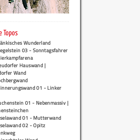
e Topos
ränkisches Wunderland
egelstein 03 - Sonntagsfahrer
tierkampfarena
eudorfer Hauswand |
orfer Wand
ochbergwand
rinnerungswand 01 - Linker
uchenstein 01 - Nebenmassiv |
ensteinchen
iselawand 01 - Mutterwand
iselawand 02 - Opitz
enkweg