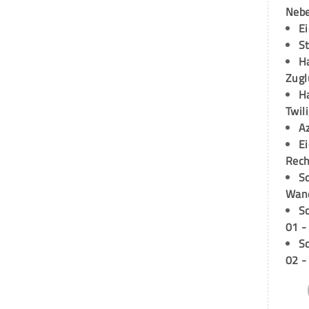
Neb
E
S
H
Zugl
H
Twil
A
E
Rech
Sc
Wand
S
01 -
S
02 -