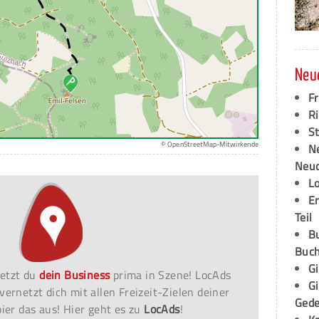
Neu
F
Ri
S
© OpenStreetMap-Mitwirkende
N
Neud
L
E
Teil
B
Buch
G
etzt du
dein Business
prima in Szene! LocAds
G
vernetzt dich mit allen Freizeit-Zielen deiner
Ged
er das aus! Hier geht es zu
LocAds
!