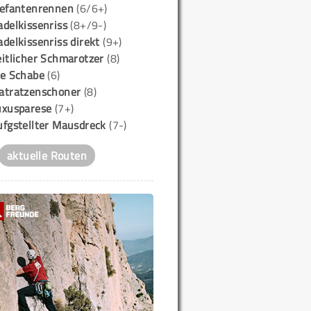
lefantenrennen
(6/6+)
delkissenriss
(8+/9-)
delkissenriss direkt
(9+)
itlicher Schmarotzer
(8)
ie Schabe
(6)
atratzenschoner
(8)
uxusparese
(7+)
ufgstellter Mausdreck
(7-)
aktuelle Routen