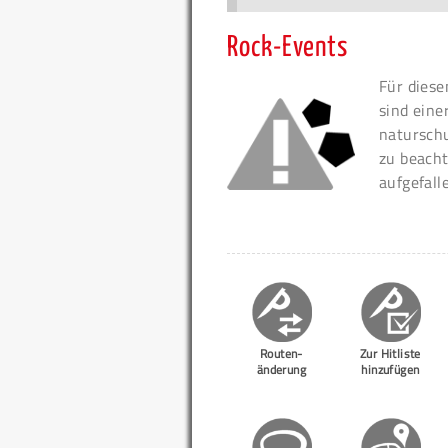
Rock-Events
Für diese
sind eine
naturschu
zu beacht
aufgefall
Routen-
Zur Hitliste
änderung
hinzufügen