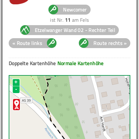
Newcomer
ist Nr.
11
am Fels
Etzelwanger Wand 02 - Rechter Teil
« Route links
Route rechts »
Doppelte Kartenhöhe
Normale Kartenhöhe
+
-