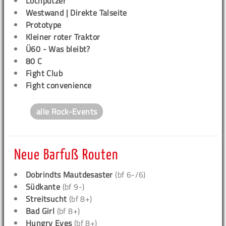
Lochputzer
Westwand | Direkte Talseite
Prototype
Kleiner roter Traktor
Ü60 - Was bleibt?
80 C
Fight Club
Fight convenience
alle Rock-Events
Neue Barfuß Routen
Dobrindts Mautdesaster
(bf 6-/6)
Südkante
(bf 9-)
Streitsucht
(bf 8+)
Bad Girl
(bf 8+)
Hungry Eyes
(bf 8+)