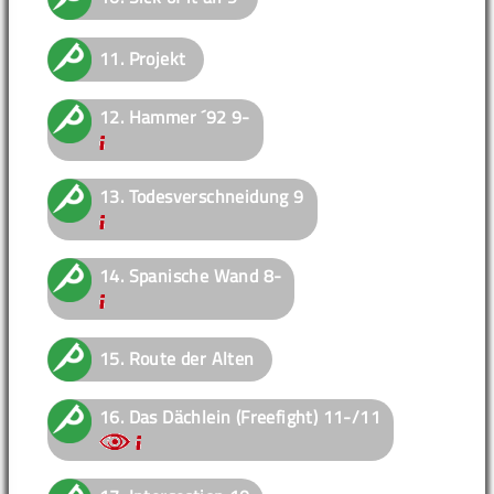
11.
Projekt
12.
Hammer ´92
9-
13.
Todesverschneidung
9
14.
Spanische Wand
8-
15.
Route der Alten
16.
Das Dächlein (Freefight)
11-/11