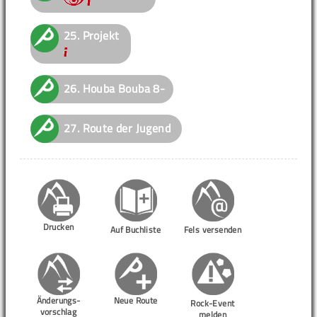
25.
Projekt
26.
Houba Bouba
8-
27.
Route der Jugend
Drucken
Auf Buchliste
Fels versenden
Änderungs-
Neue Route
Rock-Event
vorschlag
melden