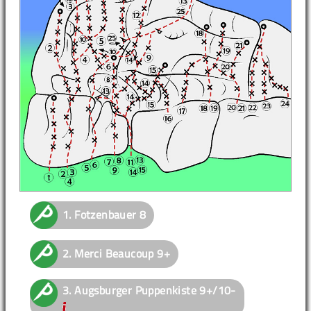
1.
Fotzenbauer
8
2.
Merci Beaucoup
9+
3.
Augsburger Puppenkiste
9+/10-