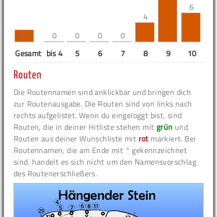
6
4
0
0
0
0
27
Gesamt
bis 4
5
6
7
8
9
10
11
Routen
Die Routennamen sind anklickbar und bringen dich
zur Routenausgabe. Die Routen sind von links nach
rechts aufgelistet. Wenn du eingeloggt bist, sind
Routen, die in deiner Hitliste stehen mit
grün
und
Routen aus deiner Wunschliste mit
rot
markiert. Bei
Routennamen, die am Ende mit ° gekennzeichnet
sind, handelt es sich nicht um den Namensvorschlag
des Routenerschließers.