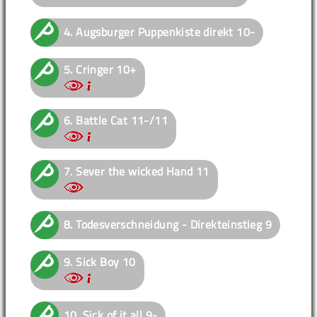
4.
Augsburger Puppenkiste direkt
10-
5.
Cringer
10+
6.
Battle Cat
11-/11
7.
Sever the wicked Hand
11
8.
Todesverschneidung - Direkteinstieg
9
9.
Sick Boy
10
10.
Sick of it all
9-