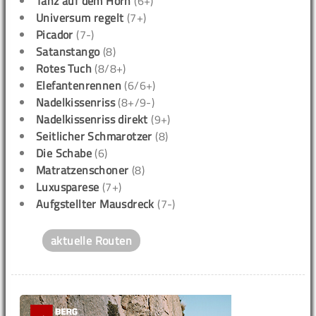
Tanz auf dem Horn
(6+)
Universum regelt
(7+)
Picador
(7-)
Satanstango
(8)
Rotes Tuch
(8/8+)
Elefantenrennen
(6/6+)
Nadelkissenriss
(8+/9-)
Nadelkissenriss direkt
(9+)
Seitlicher Schmarotzer
(8)
Die Schabe
(6)
Matratzenschoner
(8)
Luxusparese
(7+)
Aufgstellter Mausdreck
(7-)
aktuelle Routen