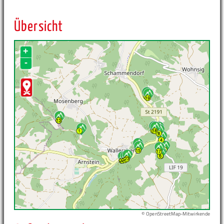
Übersicht
+
-
© OpenStreetMap-Mitwirkende