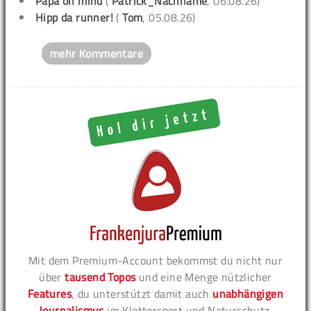
Papa on mind
(
Patrick_Nachname
, 06.08.26)
Hipp da runner!
(
Tom
, 05.08.26)
mehr Kommentare
Mit dem Premium-Account bekommst du nicht nur
über
tausend Topos
und eine Menge nützlicher
Features
, du unterstützt damit auch
unabhängigen
Journalismus
im Klettersport und Naturschutz.