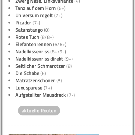
Zwerg Nase, Linksvariante
(4)
Tanz auf dem Horn
(6+)
Universum regelt
(7+)
Picador
(7-)
Satanstango
(8)
Rotes Tuch
(8/8+)
Elefantenrennen
(6/6+)
Nadelkissenriss
(8+/9-)
Nadelkissenriss direkt
(9+)
Seitlicher Schmarotzer
(8)
Die Schabe
(6)
Matratzenschoner
(8)
Luxusparese
(7+)
Aufgstellter Mausdreck
(7-)
aktuelle Routen