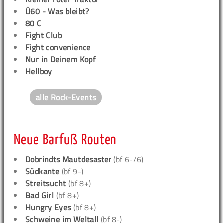
Ü60 - Was bleibt?
80 C
Fight Club
Fight convenience
Nur in Deinem Kopf
Hellboy
alle Rock-Events
Neue Barfuß Routen
Dobrindts Mautdesaster
(bf 6-/6)
Südkante
(bf 9-)
Streitsucht
(bf 8+)
Bad Girl
(bf 8+)
Hungry Eyes
(bf 8+)
Schweine im Weltall
(bf 8-)