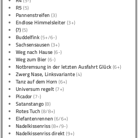
R4
(5-)
R5
(5)
Pannenstreifen
(3)
Endlose Himmelsleiter
(3+)
(?)
(5)
Buddelfink
(5+/6-)
Sachsensausen
(3+)
Weg nach Hause
(6-)
Weg zum Bier
(6-)
Notbremsung in der letzten Ausfahrt Glück
(6+)
Zwerg Nase, Linksvariante
(4)
Tanz auf dem Horn
(6+)
Universum regelt
(7+)
Picador
(7-)
Satanstango
(8)
Rotes Tuch
(8/8+)
Elefantenrennen
(6/6+)
Nadelkissenriss
(8+/9-)
Nadelkissenriss direkt
(9+)