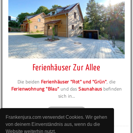
Ferienhäuser Zur Allee
Die beiden
Ferienhäuser "Rot" und "Grün"
, die
Ferienwohnung "Blau"
und das
Saunahaus
befinden
sich in...
zur Unterkunft
Frankenjura.com verwendet Cookies. Wir gehen
von deinem Einverständnis aus, wenn du die
Website weiterhin nutzt.