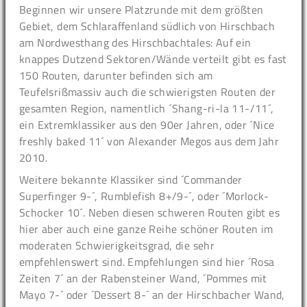
Beginnen wir unsere Platzrunde mit dem größten
Gebiet, dem Schlaraffenland südlich von Hirschbach
am Nordwesthang des Hirschbachtales: Auf ein
knappes Dutzend Sektoren/Wände verteilt gibt es fast
150 Routen, darunter befinden sich am
Teufelsrißmassiv auch die schwierigsten Routen der
gesamten Region, namentlich ´Shang-ri-la 11-/11´,
ein Extremklassiker aus den 90er Jahren, oder ´Nice
freshly baked 11´ von Alexander Megos aus dem Jahr
2010.
Weitere bekannte Klassiker sind ´Commander
Superfinger 9-´, Rumblefish 8+/9-´, oder ´Morlock-
Schocker 10´. Neben diesen schweren Routen gibt es
hier aber auch eine ganze Reihe schöner Routen im
moderaten Schwierigkeitsgrad, die sehr
empfehlenswert sind. Empfehlungen sind hier ´Rosa
Zeiten 7´ an der Rabensteiner Wand, ´Pommes mit
Mayo 7-´ oder ´Dessert 8-´ an der Hirschbacher Wand,