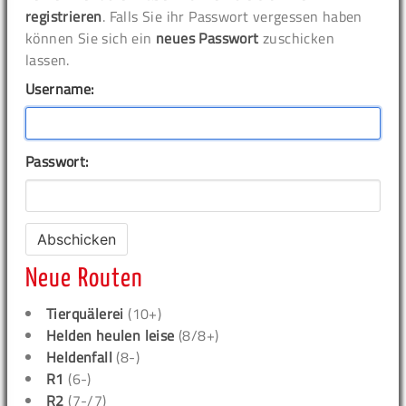
registrieren
. Falls Sie ihr Passwort vergessen haben
können Sie sich ein
neues Passwort
zuschicken
lassen.
Username:
Passwort:
Neue Routen
Tierquälerei
(10+)
Helden heulen leise
(8/8+)
Heldenfall
(8-)
R1
(6-)
R2
(7-/7)