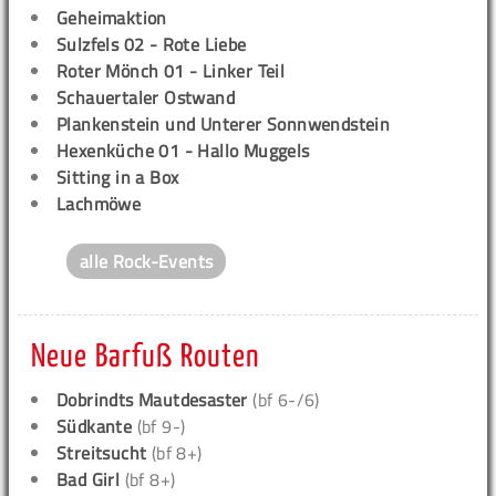
Geheimaktion
Sulzfels 02 - Rote Liebe
Roter Mönch 01 - Linker Teil
Schauertaler Ostwand
Plankenstein und Unterer Sonnwendstein
Hexenküche 01 - Hallo Muggels
Sitting in a Box
Lachmöwe
alle Rock-Events
Neue Barfuß Routen
Dobrindts Mautdesaster
(bf 6-/6)
Südkante
(bf 9-)
Streitsucht
(bf 8+)
Bad Girl
(bf 8+)