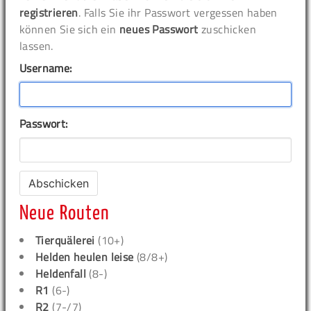
registrieren
. Falls Sie ihr Passwort vergessen haben
können Sie sich ein
neues Passwort
zuschicken
lassen.
Username:
Passwort:
Neue Routen
Tierquälerei
(10+)
Helden heulen leise
(8/8+)
Heldenfall
(8-)
R1
(6-)
R2
(7-/7)