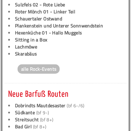
Sulzfels 02 - Rote Liebe
Roter Mönch 01 - Linker Teil
Schauertaler Ostwand
Plankenstein und Unterer Sonnwendstein
Hexenküche 01 - Hallo Muggels
Sitting in a Box
Lachmöwe
Skarabäus
alle Rock-Events
Neue Barfuß Routen
Dobrindts Mautdesaster
(bf 6-/6)
Südkante
(bf 9-)
Streitsucht
(bf 8+)
Bad Girl
(bf 8+)