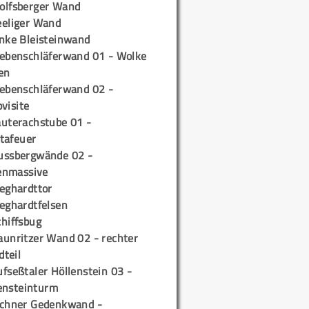
olfsberger Wand
eeliger Wand
inke Bleisteinwand
iebenschläferwand 01 - Wolke
en
iebenschläferwand 02 -
pvisite
auterachstube 01 -
tafeuer
ussbergwände 02 -
enmassive
ieghardttor
ieghardtfelsen
chiffsbug
aunritzer Wand 02 - rechter
teil
fseßtaler Höllenstein 03 -
ensteinturm
ichner Gedenkwand -