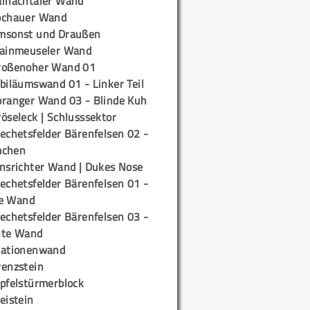
ainachtaler Wand
ochauer Wand
msonst und Draußen
rainmeuseler Wand
roßenoher Wand 01
biläumswand 01 - Linker Teil
oranger Wand 03 - Blinde Kuh
öseleck | Schlusssektor
echetsfelder Bärenfelsen 02 -
mchen
insrichter Wand | Dukes Nose
echetsfelder Bärenfelsen 01 -
e Wand
echetsfelder Bärenfelsen 03 -
hte Wand
tationenwand
renzstein
ipfelstürmerblock
eistein