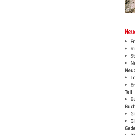
Neu
F
Ri
S
N
Neud
L
E
Teil
B
Buch
G
G
Ged