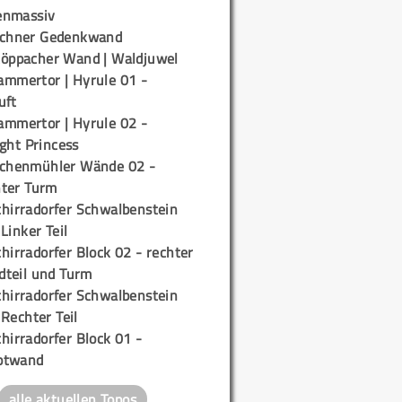
enmassiv
ichner Gedenkwand
töppacher Wand | Waldjuwel
ammertor | Hyrule 01 -
uft
ammertor | Hyrule 02 -
ight Princess
ichenmühler Wände 02 -
ter Turm
chirradorfer Schwalbenstein
 Linker Teil
hirradorfer Block 02 - rechter
teil und Turm
chirradorfer Schwalbenstein
 Rechter Teil
hirradorfer Block 01 -
ptwand
alle aktuellen Topos