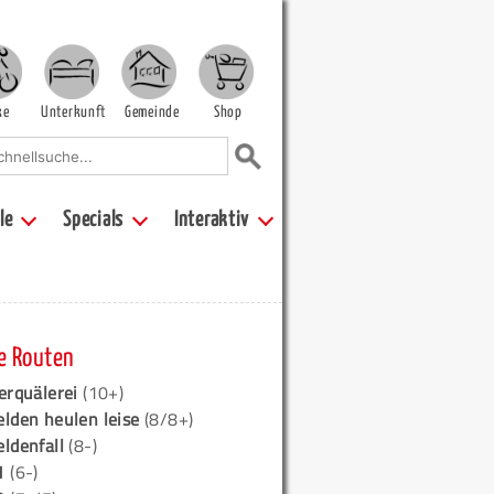
ke
Unterkunft
Gemeinde
Shop
le
Specials
Interaktiv
e Routen
erquälerei
(10+)
elden heulen leise
(8/8+)
eldenfall
(8-)
1
(6-)