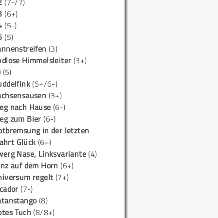
2
(7-/7)
3
(6+)
4
(5-)
5
(5)
annenstreifen
(3)
ndlose Himmelsleiter
(3+)
)
(5)
uddelfink
(5+/6-)
achsensausen
(3+)
eg nach Hause
(6-)
eg zum Bier
(6-)
otbremsung in der letzten
ahrt Glück
(6+)
werg Nase, Linksvariante
(4)
anz auf dem Horn
(6+)
niversum regelt
(7+)
icador
(7-)
atanstango
(8)
otes Tuch
(8/8+)