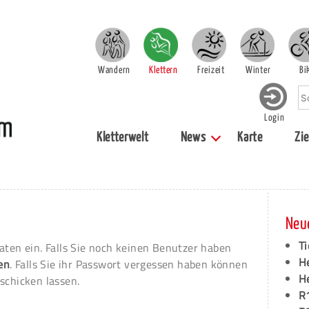
Wandern
Klettern
Freizeit
Winter
Bi
Login
Kletterwelt
News
Karte
Zie
Neu
Ti
aten ein. Falls Sie noch keinen Benutzer haben
H
ren
. Falls Sie ihr Passwort vergessen haben können
H
schicken lassen.
R