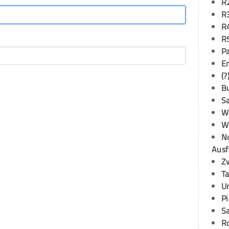
R
R
R
R
P
E
(?
B
S
W
W
N
Ausf
Z
T
U
P
S
R