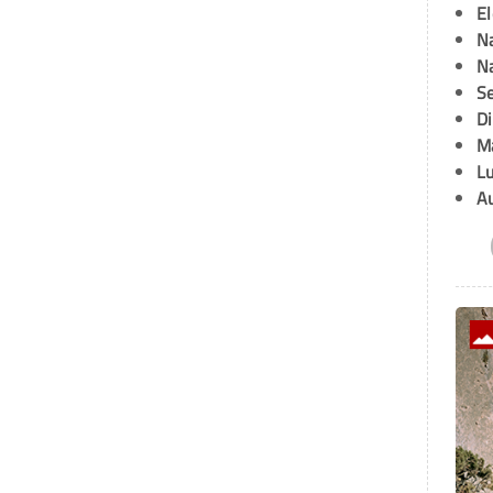
E
Na
Na
Se
D
M
L
A