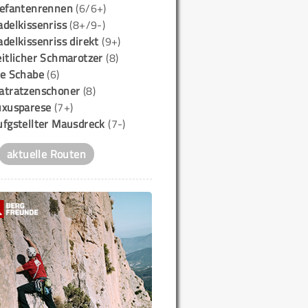
lefantenrennen
(6/6+)
delkissenriss
(8+/9-)
delkissenriss direkt
(9+)
itlicher Schmarotzer
(8)
ie Schabe
(6)
atratzenschoner
(8)
uxusparese
(7+)
ufgstellter Mausdreck
(7-)
aktuelle Routen