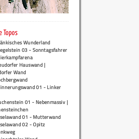
e Topos
ränkisches Wunderland
egelstein 03 - Sonntagsfahrer
tierkampfarena
eudorfer Hauswand |
orfer Wand
ochbergwand
rinnerungswand 01 - Linker
uchenstein 01 - Nebenmassiv |
ensteinchen
iselawand 01 - Mutterwand
iselawand 02 - Opitz
enkweg