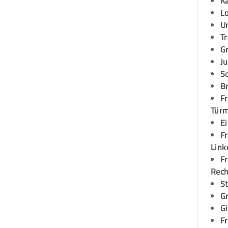
K
L
U
T
G
Ju
S
Br
Fr
Tür
E
Fr
Link
Fr
Rec
S
G
G
Fr