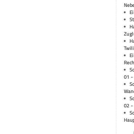
Neb
E
S
H
Zugl
H
Twil
E
Rech
S
01 -
Sc
Wand
S
02 -
Sc
Hau