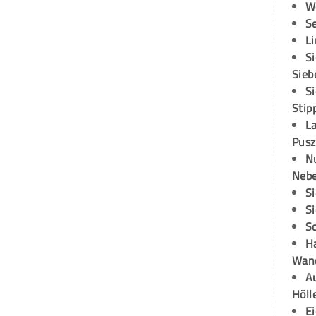
W
S
L
S
Sieb
S
Stip
L
Pusz
N
Neb
S
S
S
H
Wand
Au
Höll
E