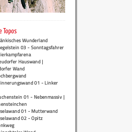
e Topos
ränkisches Wunderland
egelstein 03 - Sonntagsfahrer
tierkampfarena
eudorfer Hauswand |
orfer Wand
ochbergwand
rinnerungswand 01 - Linker
uchenstein 01 - Nebenmassiv |
ensteinchen
iselawand 01 - Mutterwand
iselawand 02 - Opitz
enkweg