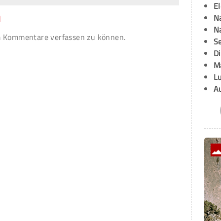
E
n
Na
Na
 Kommentare verfassen zu können.
Se
D
M
L
A