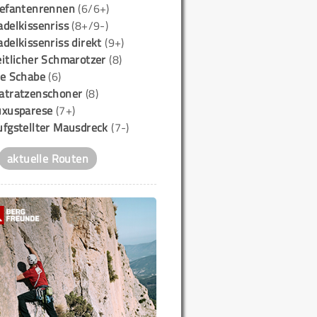
lefantenrennen
(6/6+)
delkissenriss
(8+/9-)
delkissenriss direkt
(9+)
itlicher Schmarotzer
(8)
ie Schabe
(6)
atratzenschoner
(8)
uxusparese
(7+)
ufgstellter Mausdreck
(7-)
aktuelle Routen