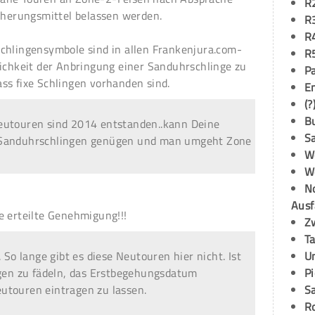
R
icherungsmittel belassen werden.
R
R
chlingensymbole sind in allen Frankenjura.com-
R
lichkeit der Anbringung einer Sanduhrschlinge zu
P
ss fixe Schlingen vorhanden sind.
E
(?
B
eutouren sind 2014 entstanden..kann Deine
S
 Sanduhrschlingen genügen und man umgeht Zone
W
W
N
Ausf
e erteilte Genehmigung!!!
Z
T
 So lange gibt es diese Neutouren hier nicht. Ist
U
ngen zu fädeln, das Erstbegehungsdatum
P
utouren eintragen zu lassen.
S
R