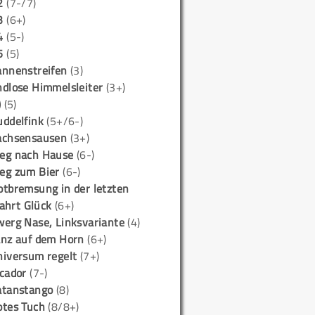
2
(7-/7)
3
(6+)
4
(5-)
5
(5)
annenstreifen
(3)
ndlose Himmelsleiter
(3+)
)
(5)
uddelfink
(5+/6-)
achsensausen
(3+)
eg nach Hause
(6-)
eg zum Bier
(6-)
otbremsung in der letzten
ahrt Glück
(6+)
werg Nase, Linksvariante
(4)
anz auf dem Horn
(6+)
niversum regelt
(7+)
icador
(7-)
atanstango
(8)
otes Tuch
(8/8+)