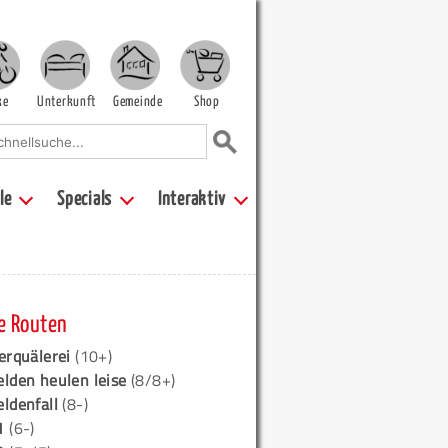
ke
Unterkunft
Gemeinde
Shop
le
Specials
Interaktiv
e Routen
erquälerei
(10+)
elden heulen leise
(8/8+)
eldenfall
(8-)
1
(6-)