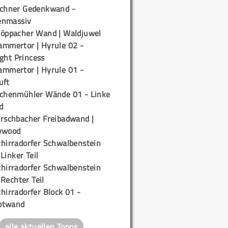
ichner Gedenkwand -
enmassiv
töppacher Wand | Waldjuwel
ammertor | Hyrule 02 -
ight Princess
ammertor | Hyrule 01 -
uft
ichenmühler Wände 01 - Linke
d
irschbacher Freibadwand |
ywood
chirradorfer Schwalbenstein
 Linker Teil
chirradorfer Schwalbenstein
 Rechter Teil
hirradorfer Block 01 -
ptwand
alle aktuellen Topos