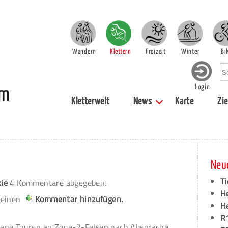
Wandern
Klettern
Freizeit
Winter
Bi
Login
Kletterwelt
News
Karte
Zie
Neu
Ti
ie
4 Kommentare abgegeben.
H
 einen
Kommentar hinzufügen.
H
R
eane Touren an Zone-2-Felsen nach Absprache