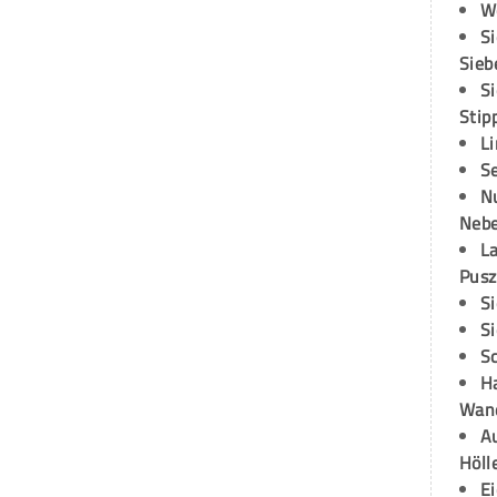
W
S
Sieb
S
Stip
L
S
N
Neb
L
Pusz
S
S
S
H
Wand
Au
Höll
E