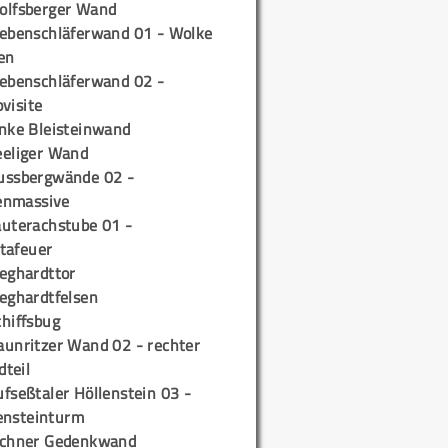
olfsberger Wand
iebenschläferwand 01 - Wolke
en
iebenschläferwand 02 -
pvisite
inke Bleisteinwand
eeliger Wand
ussbergwände 02 -
enmassive
auterachstube 01 -
tafeuer
ieghardttor
ieghardtfelsen
chiffsbug
aunritzer Wand 02 - rechter
teil
fseßtaler Höllenstein 03 -
ensteinturm
ichner Gedenkwand