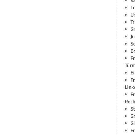
K
L
U
T
G
Ju
S
Br
Fr
Tür
E
Fr
Link
Fr
Rec
S
G
G
Fr