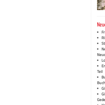
Neu
F
Ri
S
N
Neud
L
E
Teil
B
Buch
G
G
Ged