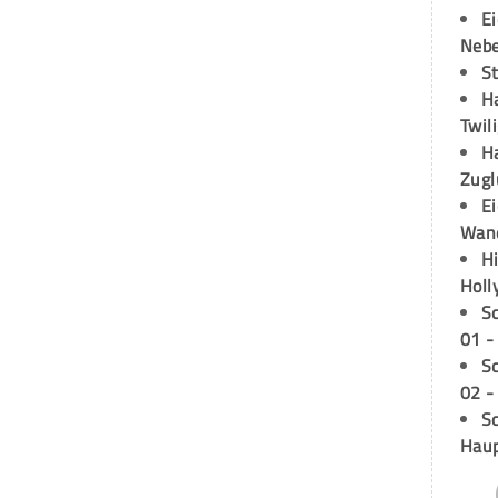
E
Neb
S
H
Twil
H
Zugl
E
Wan
H
Holl
S
01 -
S
02 -
Sc
Hau