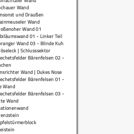
ainachtaler Wand
ochauer Wand
msonst und Draußen
rainmeuseler Wand
roßenoher Wand 01
biläumswand 01 - Linker Teil
oranger Wand 03 - Blinde Kuh
öseleck | Schlusssektor
echetsfelder Bärenfelsen 02 -
mchen
insrichter Wand | Dukes Nose
echetsfelder Bärenfelsen 01 -
e Wand
echetsfelder Bärenfelsen 03 -
hte Wand
tationenwand
renzstein
ipfelstürmerblock
eistein