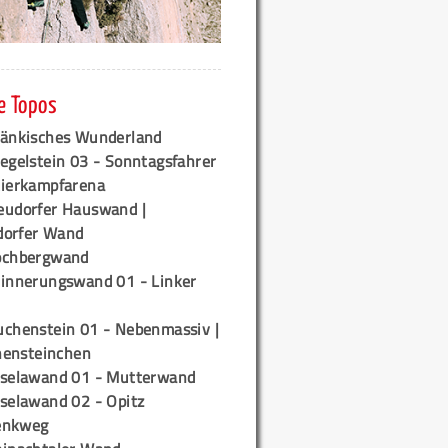
e Topos
ränkisches Wunderland
egelstein 03 - Sonntagsfahrer
tierkampfarena
eudorfer Hauswand |
orfer Wand
ochbergwand
rinnerungswand 01 - Linker
uchenstein 01 - Nebenmassiv |
ensteinchen
iselawand 01 - Mutterwand
iselawand 02 - Opitz
enkweg