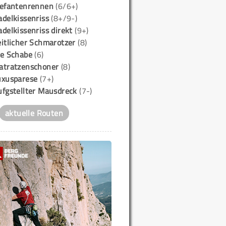
lefantenrennen
(6/6+)
delkissenriss
(8+/9-)
delkissenriss direkt
(9+)
itlicher Schmarotzer
(8)
ie Schabe
(6)
atratzenschoner
(8)
uxusparese
(7+)
ufgstellter Mausdreck
(7-)
aktuelle Routen