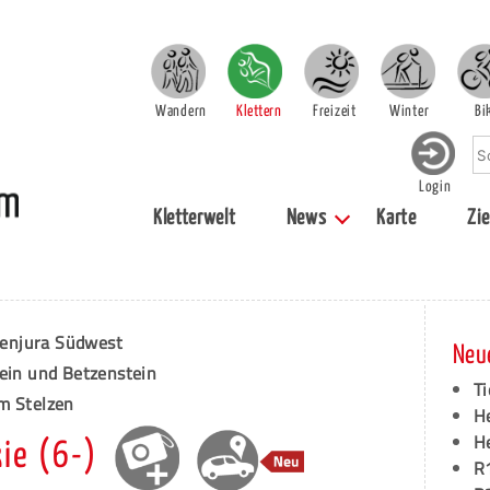
Wandern
Klettern
Freizeit
Winter
Bi
Login
Kletterwelt
News
Karte
Zie
enjura Südwest
Neu
tein und Betzenstein
Ti
m Stelzen
H
H
ie (6-)
R