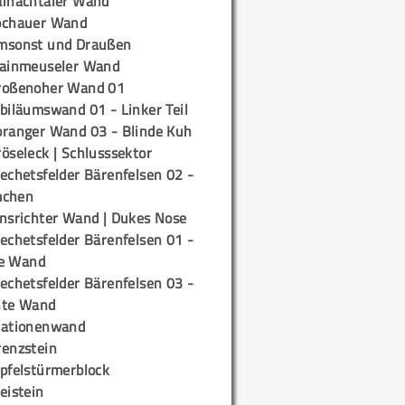
ainachtaler Wand
ochauer Wand
msonst und Draußen
rainmeuseler Wand
roßenoher Wand 01
biläumswand 01 - Linker Teil
oranger Wand 03 - Blinde Kuh
öseleck | Schlusssektor
echetsfelder Bärenfelsen 02 -
mchen
insrichter Wand | Dukes Nose
echetsfelder Bärenfelsen 01 -
e Wand
echetsfelder Bärenfelsen 03 -
hte Wand
tationenwand
renzstein
ipfelstürmerblock
eistein