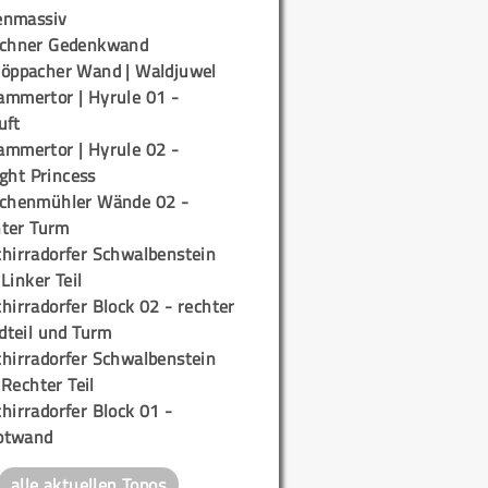
enmassiv
ichner Gedenkwand
töppacher Wand | Waldjuwel
ammertor | Hyrule 01 -
uft
ammertor | Hyrule 02 -
ight Princess
ichenmühler Wände 02 -
ter Turm
chirradorfer Schwalbenstein
 Linker Teil
hirradorfer Block 02 - rechter
teil und Turm
chirradorfer Schwalbenstein
 Rechter Teil
hirradorfer Block 01 -
ptwand
alle aktuellen Topos