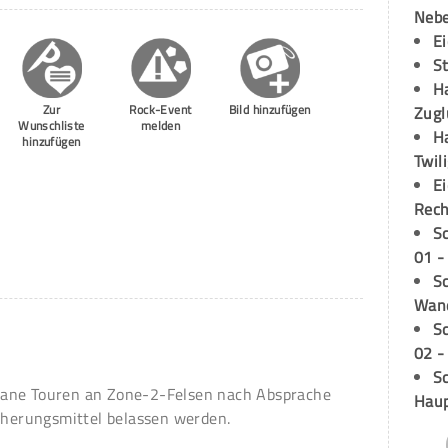
Neb
E
S
H
Zur
Rock-Event
Bild hinzufügen
Zugl
Wunschliste
melden
H
hinzufügen
Twil
E
Rech
S
01 -
Sc
Wand
S
02 -
Sc
eane Touren an Zone-2-Felsen nach Absprache
Hau
icherungsmittel belassen werden.