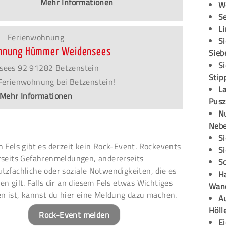
Mehr Informationen
W
S
L
Ferienwohnung
S
hnung Hümmer Weidensees
Sieb
S
sees 92 91282 Betzenstein
Stip
Ferienwohnung bei Betzenstein!
L
Mehr Informationen
Pusz
N
Neb
S
n Fels gibt es derzeit kein Rock-Event. Rockevents
S
rseits Gefahrenmeldungen, andererseits
S
tzfachliche oder soziale Notwendigkeiten, die es
H
en gilt. Falls dir an diesem Fels etwas Wichtiges
Wand
en ist, kannst du hier eine Meldung dazu machen.
Au
Höll
Rock-Event melden
E