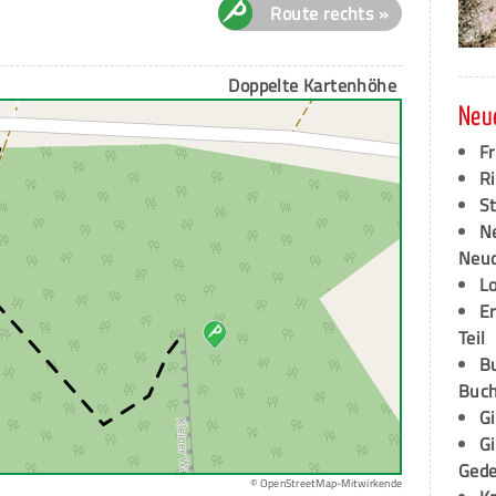
Route rechts »
Doppelte Kartenhöhe
Neu
F
Ri
S
N
Neud
L
E
Teil
B
Buch
G
G
Ged
© OpenStreetMap-Mitwirkende