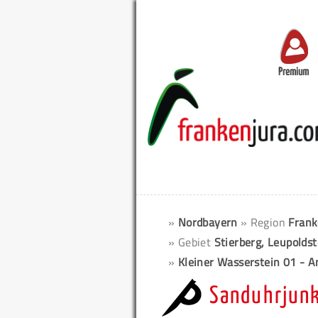
Premium
»
Nordbayern
» Region
Frank
» Gebiet
Stierberg, Leupolds
»
Kleiner Wasserstein 01 - A
Sanduhrjunk