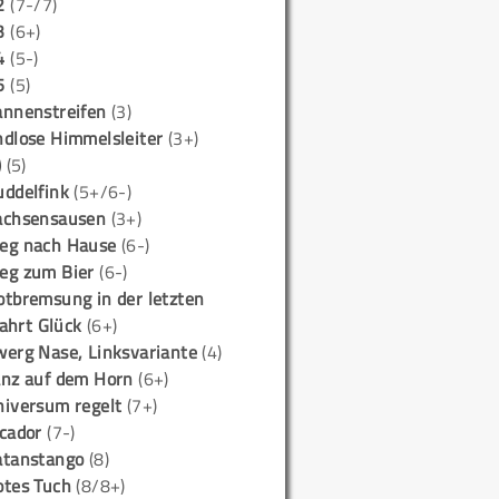
2
(7-/7)
3
(6+)
4
(5-)
5
(5)
annenstreifen
(3)
ndlose Himmelsleiter
(3+)
)
(5)
uddelfink
(5+/6-)
achsensausen
(3+)
eg nach Hause
(6-)
eg zum Bier
(6-)
otbremsung in der letzten
ahrt Glück
(6+)
werg Nase, Linksvariante
(4)
anz auf dem Horn
(6+)
niversum regelt
(7+)
icador
(7-)
atanstango
(8)
otes Tuch
(8/8+)