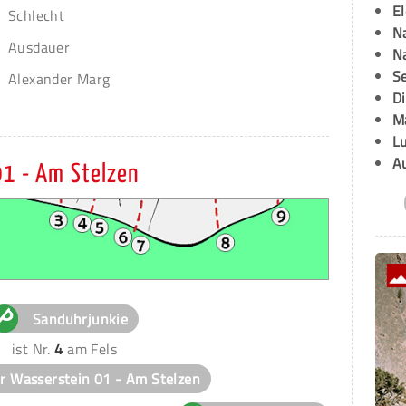
E
Schlecht
Na
Ausdauer
Na
Se
Alexander Marg
D
M
L
A
01 - Am Stelzen
Sanduhrjunkie
ist Nr.
4
am Fels
er Wasserstein 01 - Am Stelzen