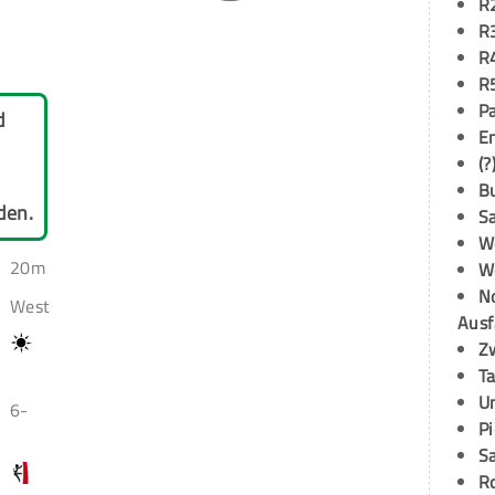
R
R
R
R
P
d
E
(?
B
den.
S
W
20m
W
N
West
Ausf
Z
T
U
6-
P
S
R