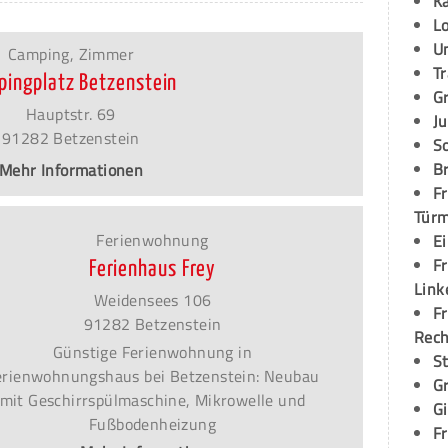
K
L
U
Camping, Zimmer
T
pingplatz Betzenstein
G
Hauptstr. 69
Ju
91282 Betzenstein
S
Br
Mehr Informationen
Fr
Tür
Ferienwohnung
E
Fr
Ferienhaus Frey
Link
Weidensees 106
Fr
91282 Betzenstein
Rec
Günstige Ferienwohnung in
S
erienwohnungshaus bei Betzenstein: Neubau
G
mit Geschirrspülmaschine, Mikrowelle und
G
Fußbodenheizung
Fr