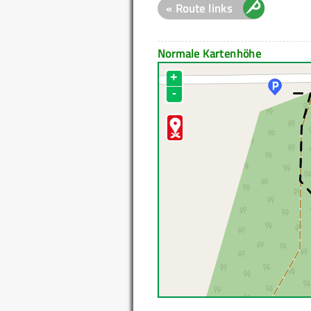
« Route links
Normale Kartenhöhe
+
-