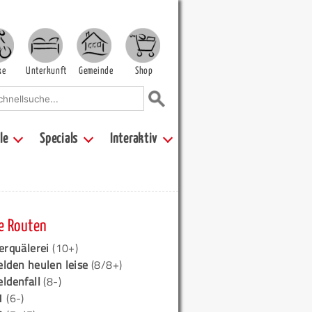
ke
Unterkunft
Gemeinde
Shop
le
Specials
Interaktiv
e Routen
erquälerei
(10+)
elden heulen leise
(8/8+)
eldenfall
(8-)
1
(6-)