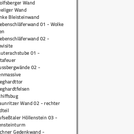
olfsberger Wand
eeliger Wand
inke Bleisteinwand
iebenschläferwand 01 - Wolke
en
iebenschläferwand 02 -
pvisite
auterachstube 01 -
tafeuer
ussbergwände 02 -
enmassive
ieghardttor
ieghardtfelsen
chiffsbug
aunritzer Wand 02 - rechter
teil
fseßtaler Höllenstein 03 -
ensteinturm
ichner Gedenkwand -