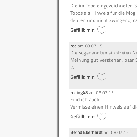
Die im Topo eingezeichneten S
Topos als Hinweis für die Mög
deuten und nicht zwingend, da
Gefällt mir:
red
am
08.07.15
Die sogenannten sinnfreien N
Meinung gut verstehen, paar
2....
Gefällt mir:
ruding48
am
08.07.15
Find ich auch!
Vermisse einen Hinweis auf di
Gefällt mir:
Bernd Eberhardt
am
08.07.15