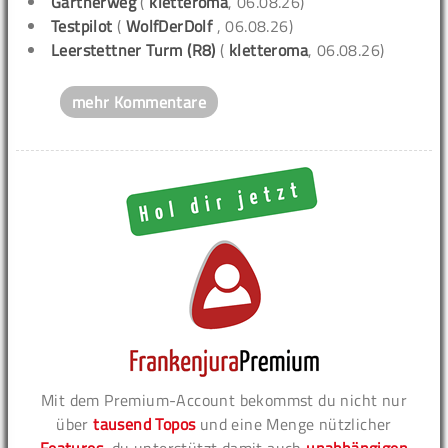
Gärtnerweg
(
kletteroma
, 06.08.26)
Testpilot
(
WolfDerDolf
, 06.08.26)
Leerstettner Turm (R8)
(
kletteroma
, 06.08.26)
mehr Kommentare
Mit dem Premium-Account bekommst du nicht nur
über
tausend Topos
und eine Menge nützlicher
Features
, du unterstützt damit auch
unabhängigen