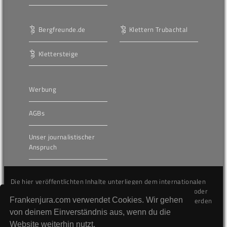
Bergfreunde.de
Klettern Trubachtal
Klettersteige
Werbung
AGBs
Unser journalistischer
Anspruch
Die hier veröffentlichten Inhalte unterliegen dem internationalen
Urheberrecht (Copyright) und dürfen nicht kopiert, verändert oder
Frankenjura.com verwendet Cookies. Wir gehen
unverändert wiederveröffentlicht werden. Gegen Verstöße werden
wir auf juristischem Wege vorgehen.
von deinem Einverständnis aus, wenn du die
Website weiterhin nutzt.