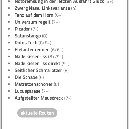
Notbremsung in der letzten Ausfahrt Glück
(6+)
Zwerg Nase, Linksvariante
(4)
Tanz auf dem Horn
(6+)
Universum regelt
(7+)
Picador
(7-)
Satanstango
(8)
Rotes Tuch
(8/8+)
Elefantenrennen
(6/6+)
Nadelkissenriss
(8+/9-)
Nadelkissenriss direkt
(9+)
Seitlicher Schmarotzer
(8)
Die Schabe
(6)
Matratzenschoner
(8)
Luxusparese
(7+)
Aufgstellter Mausdreck
(7-)
aktuelle Routen