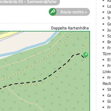
K
ndwände 03 - Sonnwendpfeiler
L
Route rechts »
U
T
G
Doppelte Kartenhöhe
Ju
S
Br
Fr
Tür
E
Fr
Link
Fr
Rec
S
G
G
Fr