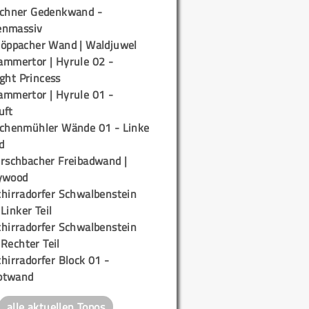
ichner Gedenkwand -
enmassiv
töppacher Wand | Waldjuwel
ammertor | Hyrule 02 -
ight Princess
ammertor | Hyrule 01 -
uft
ichenmühler Wände 01 - Linke
d
irschbacher Freibadwand |
ywood
chirradorfer Schwalbenstein
 Linker Teil
chirradorfer Schwalbenstein
 Rechter Teil
hirradorfer Block 01 -
ptwand
alle aktuellen Topos