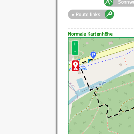
Sonnwe
« Route links
Normale Kartenhöhe
+
-