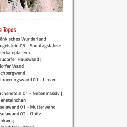
e Topos
ränkisches Wunderland
egelstein 03 - Sonntagsfahrer
tierkampfarena
eudorfer Hauswand |
orfer Wand
ochbergwand
rinnerungswand 01 - Linker
uchenstein 01 - Nebenmassiv |
ensteinchen
iselawand 01 - Mutterwand
iselawand 02 - Opitz
enkweg