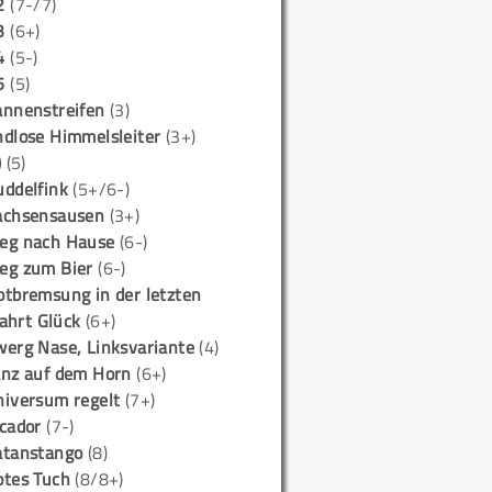
2
(7-/7)
3
(6+)
4
(5-)
5
(5)
annenstreifen
(3)
ndlose Himmelsleiter
(3+)
)
(5)
uddelfink
(5+/6-)
achsensausen
(3+)
eg nach Hause
(6-)
eg zum Bier
(6-)
otbremsung in der letzten
ahrt Glück
(6+)
werg Nase, Linksvariante
(4)
anz auf dem Horn
(6+)
niversum regelt
(7+)
icador
(7-)
atanstango
(8)
otes Tuch
(8/8+)