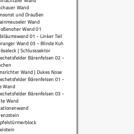
ainachtaler Wand
ochauer Wand
msonst und Draußen
rainmeuseler Wand
roßenoher Wand 01
biläumswand 01 - Linker Teil
oranger Wand 03 - Blinde Kuh
öseleck | Schlusssektor
echetsfelder Bärenfelsen 02 -
mchen
insrichter Wand | Dukes Nose
echetsfelder Bärenfelsen 01 -
e Wand
echetsfelder Bärenfelsen 03 -
hte Wand
tationenwand
renzstein
ipfelstürmerblock
eistein