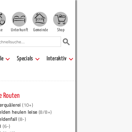
ke
Unterkunft
Gemeinde
Shop
le
Specials
Interaktiv
e Routen
erquälerei
(10+)
elden heulen leise
(8/8+)
eldenfall
(8-)
1
(6-)