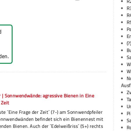
R
R
R
R
P
d
E
(?
B
den.
S
W
W
N
Ausf
Z
r | Sonnwendwände: agressive Bienen in Eine
T
 Zeit
U
ute ´Eine Frage der Zeit´ (7-) am Sonnwendpfeiler
P
onnwendwänden befindet sich ein Bienennest mit
S
enden Bienen. Auch der ´Edelweißriss´ (5+) rechts
R