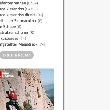
lefantenrennen
(6/6+)
delkissenriss
(8+/9-)
delkissenriss direkt
(9+)
itlicher Schmarotzer
(8)
ie Schabe
(6)
atratzenschoner
(8)
uxusparese
(7+)
ufgstellter Mausdreck
(7-)
aktuelle Routen