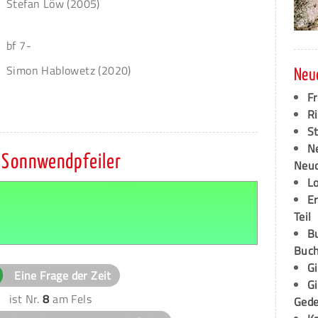
Stefan Löw (2005)
bf 7-
Simon Hablowetz (2020)
Neu
F
Ri
S
N
Sonnwendpfeiler
Neud
L
E
Teil
B
Buch
G
Eine Frage der Zeit
G
ist Nr.
8
am Fels
Ged