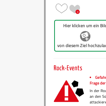
0
Hier klicken um ein Bil
von diesem Ziel hochzula
Rock-Events
Gefah
Frage der
In der Ro
an den S
attackier