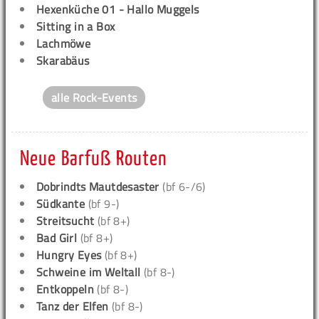
Hexenküche 01 - Hallo Muggels
Sitting in a Box
Lachmöwe
Skarabäus
alle Rock-Events
Neue Barfuß Routen
Dobrindts Mautdesaster
(bf 6-/6)
Südkante
(bf 9-)
Streitsucht
(bf 8+)
Bad Girl
(bf 8+)
Hungry Eyes
(bf 8+)
Schweine im Weltall
(bf 8-)
Entkoppeln
(bf 8-)
Tanz der Elfen
(bf 8-)