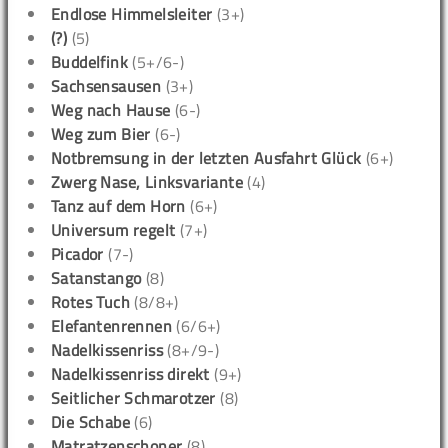
Endlose Himmelsleiter
(3+)
(?)
(5)
Buddelfink
(5+/6-)
Sachsensausen
(3+)
Weg nach Hause
(6-)
Weg zum Bier
(6-)
Notbremsung in der letzten Ausfahrt Glück
(6+)
Zwerg Nase, Linksvariante
(4)
Tanz auf dem Horn
(6+)
Universum regelt
(7+)
Picador
(7-)
Satanstango
(8)
Rotes Tuch
(8/8+)
Elefantenrennen
(6/6+)
Nadelkissenriss
(8+/9-)
Nadelkissenriss direkt
(9+)
Seitlicher Schmarotzer
(8)
Die Schabe
(6)
Matratzenschoner
(8)