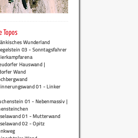
e Topos
ränkisches Wunderland
egelstein 03 - Sonntagsfahrer
tierkampfarena
eudorfer Hauswand |
orfer Wand
ochbergwand
rinnerungswand 01 - Linker
uchenstein 01 - Nebenmassiv |
ensteinchen
iselawand 01 - Mutterwand
iselawand 02 - Opitz
enkweg