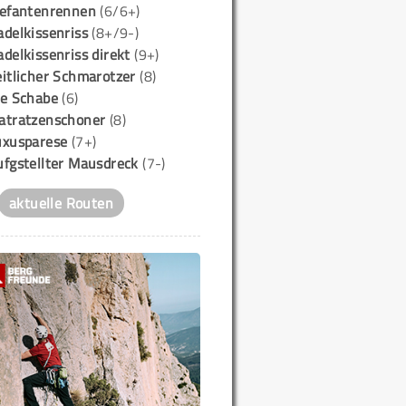
lefantenrennen
(6/6+)
delkissenriss
(8+/9-)
delkissenriss direkt
(9+)
itlicher Schmarotzer
(8)
ie Schabe
(6)
atratzenschoner
(8)
uxusparese
(7+)
ufgstellter Mausdreck
(7-)
aktuelle Routen