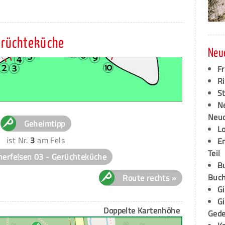
erüchteküche
Neu
F
Ri
S
N
Neud
Geheimtipp
L
ist Nr.
3
am Fels
E
Teil
erfelsen 03 - Gerüchteküche
B
Buch
Route rechts »
G
G
Doppelte Kartenhöhe
Ged