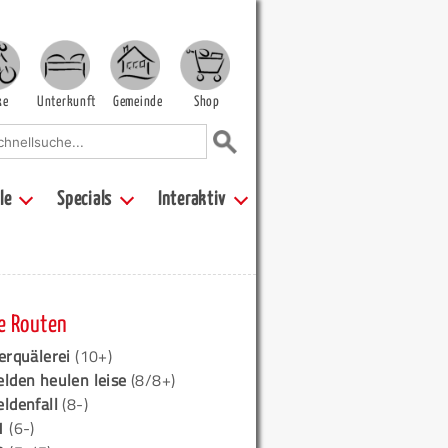
ke
Unterkunft
Gemeinde
Shop
le
Specials
Interaktiv
e Routen
erquälerei
(10+)
elden heulen leise
(8/8+)
eldenfall
(8-)
1
(6-)