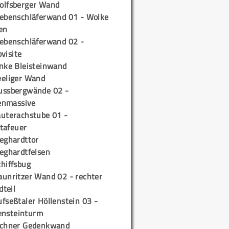
olfsberger Wand
iebenschläferwand 01 - Wolke
en
iebenschläferwand 02 -
pvisite
inke Bleisteinwand
eeliger Wand
ussbergwände 02 -
enmassive
auterachstube 01 -
tafeuer
ieghardttor
ieghardtfelsen
chiffsbug
aunritzer Wand 02 - rechter
teil
fseßtaler Höllenstein 03 -
ensteinturm
ichner Gedenkwand