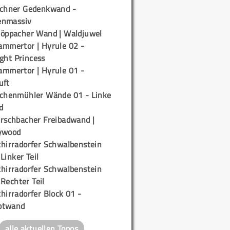
ichner Gedenkwand -
enmassiv
töppacher Wand | Waldjuwel
ammertor | Hyrule 02 -
ight Princess
ammertor | Hyrule 01 -
uft
ichenmühler Wände 01 - Linke
d
irschbacher Freibadwand |
ywood
chirradorfer Schwalbenstein
 Linker Teil
chirradorfer Schwalbenstein
 Rechter Teil
hirradorfer Block 01 -
ptwand
alle aktuellen Topos