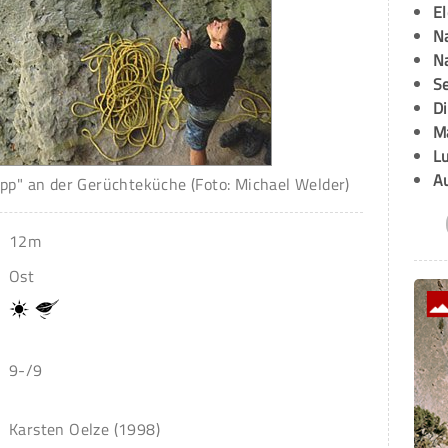
E
Na
Na
Se
D
M
L
A
pp" an der Gerüchteküche (Foto: Michael Welder)
12m
Ost
9-/9
Karsten Oelze (1998)