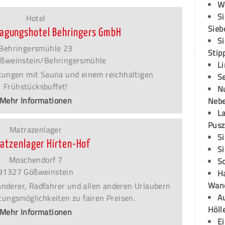
W
S
Hotel
Sieb
 Tagungshotel Behringers GmbH
S
Behringersmühle 23
Stip
ßweinstein/Behringersmühle
L
tungen mit Sauna und einem reichhaltigen
S
Frühstücksbuffet!
N
Mehr Informationen
Neb
L
Pusz
Matrazenlager
S
atzenlager Hirten-Hof
S
Moschendorf 7
S
91327 Gößweinstein
H
Wand
Wanderer, Radfahrer und allen anderen Urlaubern
Au
ungsmöglichkeiten zu fairen Preisen.
Höll
Mehr Informationen
E