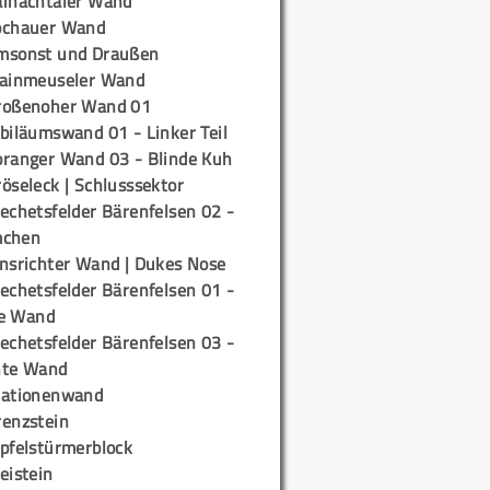
ainachtaler Wand
ochauer Wand
msonst und Draußen
rainmeuseler Wand
roßenoher Wand 01
biläumswand 01 - Linker Teil
oranger Wand 03 - Blinde Kuh
öseleck | Schlusssektor
echetsfelder Bärenfelsen 02 -
mchen
insrichter Wand | Dukes Nose
echetsfelder Bärenfelsen 01 -
e Wand
echetsfelder Bärenfelsen 03 -
hte Wand
tationenwand
renzstein
ipfelstürmerblock
eistein