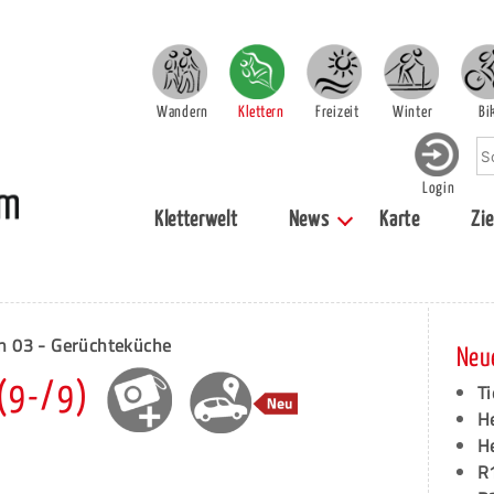
Wandern
Klettern
Freizeit
Winter
Bi
Login
Kletterwelt
News
Karte
Zie
n 03 - Gerüchteküche
Neu
Ti
(9-/9)
H
H
R