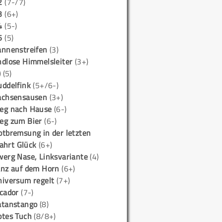
2
(7-/7)
3
(6+)
4
(5-)
5
(5)
annenstreifen
(3)
ndlose Himmelsleiter
(3+)
)
(5)
uddelfink
(5+/6-)
achsensausen
(3+)
eg nach Hause
(6-)
eg zum Bier
(6-)
otbremsung in der letzten
ahrt Glück
(6+)
werg Nase, Linksvariante
(4)
anz auf dem Horn
(6+)
niversum regelt
(7+)
icador
(7-)
atanstango
(8)
otes Tuch
(8/8+)