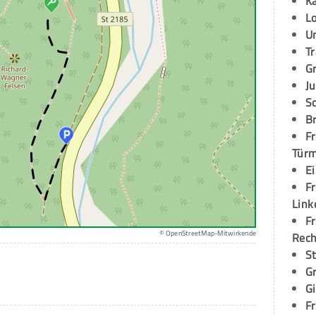
K
L
U
T
G
Ju
S
Br
Fr
Tür
E
Fr
Link
Fr
© OpenStreetMap-Mitwirkende
Rec
S
G
G
Fr