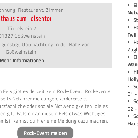
E
ohnung, Restaurant, Zimmer
Neb
sthaus zum Felsentor
S
H
Türkelstein 7
Twil
91327 Gößweinstein
H
 günstige Übernachtung in der Nähe von
Zugl
Gößweinstein!
E
Mehr Informationen
Wan
H
Holl
S
n Fels gibt es derzeit kein Rock-Event. Rockevents
01 -
rseits Gefahrenmeldungen, andererseits
S
tzfachliche oder soziale Notwendigkeiten, die es
02 -
en gilt. Falls dir an diesem Fels etwas Wichtiges
Sc
en ist, kannst du hier eine Meldung dazu machen.
Hau
Rock-Event melden