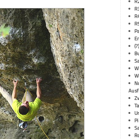
R
R
R
R
P
E
(?
B
S
W
W
N
Ausf
Z
T
U
P
S
R