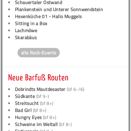
Schauertaler Ostwand
Plankenstein und Unterer Sonnwendstein
Hexenküche 01 - Hallo Muggels
Sitting in a Box
Lachmöwe
Skarabäus
alle Rock-Events
Neue Barfuß Routen
Dobrindts Mautdesaster
(bf 6-/6)
Südkante
(bf 9-)
Streitsucht
(bf 8+)
Bad Girl
(bf 8+)
Hungry Eyes
(bf 8+)
Schweine im Weltall
(bf 8-)