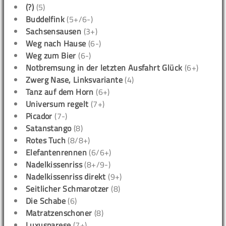
(?)
(5)
Buddelfink
(5+/6-)
Sachsensausen
(3+)
Weg nach Hause
(6-)
Weg zum Bier
(6-)
Notbremsung in der letzten Ausfahrt Glück
(6+)
Zwerg Nase, Linksvariante
(4)
Tanz auf dem Horn
(6+)
Universum regelt
(7+)
Picador
(7-)
Satanstango
(8)
Rotes Tuch
(8/8+)
Elefantenrennen
(6/6+)
Nadelkissenriss
(8+/9-)
Nadelkissenriss direkt
(9+)
Seitlicher Schmarotzer
(8)
Die Schabe
(6)
Matratzenschoner
(8)
Luxusparese
(7+)