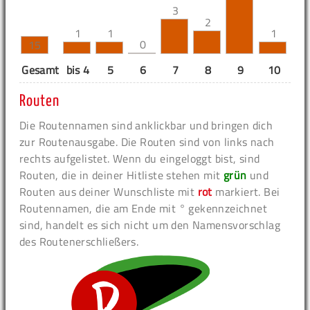
3
2
1
1
1
0
15
Gesamt
bis 4
5
6
7
8
9
10
11
Routen
Die Routennamen sind anklickbar und bringen dich
zur Routenausgabe. Die Routen sind von links nach
rechts aufgelistet. Wenn du eingeloggt bist, sind
Routen, die in deiner Hitliste stehen mit
grün
und
Routen aus deiner Wunschliste mit
rot
markiert. Bei
Routennamen, die am Ende mit ° gekennzeichnet
sind, handelt es sich nicht um den Namensvorschlag
des Routenerschließers.