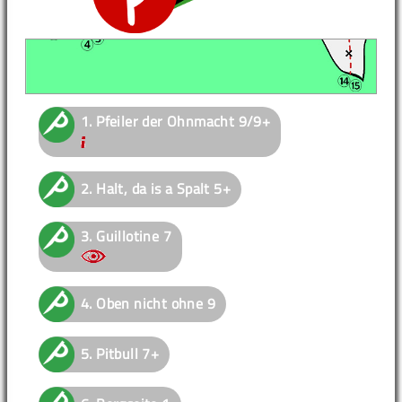
1.
Pfeiler der Ohnmacht
9/9+
2.
Halt, da is a Spalt
5+
3.
Guillotine
7
4.
Oben nicht ohne
9
5.
Pitbull
7+