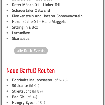
Roter Mönch 01 - Linker Teil
Schauertaler Ostwand
Plankenstein und Unterer Sonnwendstein
Hexenküche 01 - Hallo Muggels
Sitting in a Box
Lachmöwe
Skarabäus
alle Rock-Events
Neue Barfuß Routen
Dobrindts Mautdesaster
(bf 6-/6)
Südkante
(bf 9-)
Streitsucht
(bf 8+)
Bad Girl
(bf 8+)
Hungry Eyes
(bf 8+)