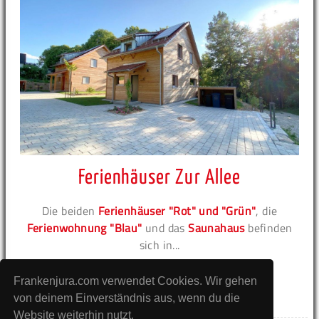
Ferienhäuser Zur Allee
Die beiden
Ferienhäuser "Rot" und "Grün"
, die
Ferienwohnung "Blau"
und das
Saunahaus
befinden
sich in...
zur Unterkunft
Frankenjura.com verwendet Cookies. Wir gehen
von deinem Einverständnis aus, wenn du die
Website weiterhin nutzt.