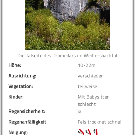
Die Talseite des Dromedars im Weihersbachtal
Höhe:
10-22m
Ausrichtung:
verschieden
Vegetation:
teilweise
Kinder:
Mit Babysitter
schlecht
Regensicherheit:
ja
Regenanfälligkeit:
Fels trocknet schnell
Neigung: