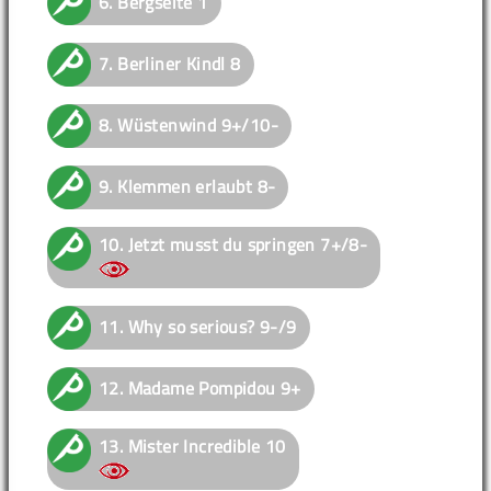
6.
Bergseite
1
7.
Berliner Kindl
8
8.
Wüstenwind
9+/10-
9.
Klemmen erlaubt
8-
10.
Jetzt musst du springen
7+/8-
11.
Why so serious?
9-/9
12.
Madame Pompidou
9+
13.
Mister Incredible
10