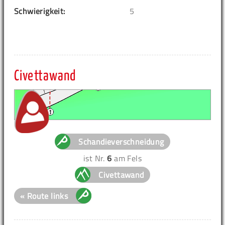
Schwierigkeit:
5
Civettawand
Schandieverschneidung
ist Nr.
6
am Fels
Civettawand
« Route links