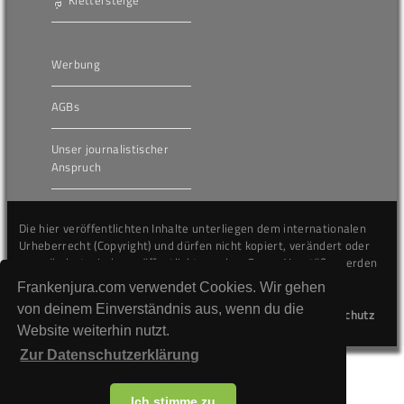
Werbung
AGBs
Unser journalistischer
Anspruch
Die hier veröffentlichten Inhalte unterliegen dem internationalen
Urheberrecht (Copyright) und dürfen nicht kopiert, verändert oder
unverändert wiederveröffentlicht werden. Gegen Verstöße werden
wir auf juristischem Wege vorgehen.
Frankenjura.com verwendet Cookies. Wir gehen
von deinem Einverständnis aus, wenn du die
Kontakt
Impressum
Datenschutz
Website weiterhin nutzt.
Zur Datenschutzerklärung
Ich stimme zu