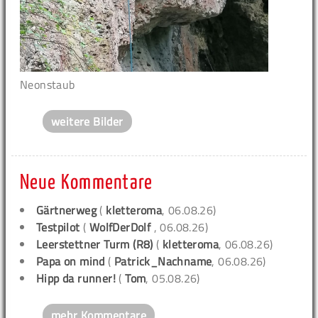
Neonstaub
weitere Bilder
Neue Kommentare
Gärtnerweg
(
kletteroma
, 06.08.26)
Testpilot
(
WolfDerDolf
, 06.08.26)
Leerstettner Turm (R8)
(
kletteroma
, 06.08.26)
Papa on mind
(
Patrick_Nachname
, 06.08.26)
Hipp da runner!
(
Tom
, 05.08.26)
mehr Kommentare