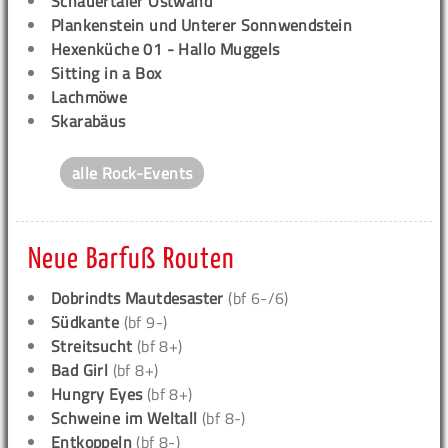
Schauertaler Ostwand
Plankenstein und Unterer Sonnwendstein
Hexenküche 01 - Hallo Muggels
Sitting in a Box
Lachmöwe
Skarabäus
alle Rock-Events
Neue Barfuß Routen
Dobrindts Mautdesaster
(bf 6-/6)
Südkante
(bf 9-)
Streitsucht
(bf 8+)
Bad Girl
(bf 8+)
Hungry Eyes
(bf 8+)
Schweine im Weltall
(bf 8-)
Entkoppeln
(bf 8-)