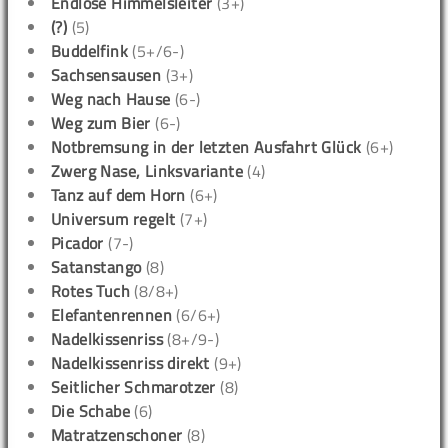
Endlose Himmelsleiter
(3+)
(?)
(5)
Buddelfink
(5+/6-)
Sachsensausen
(3+)
Weg nach Hause
(6-)
Weg zum Bier
(6-)
Notbremsung in der letzten Ausfahrt Glück
(6+)
Zwerg Nase, Linksvariante
(4)
Tanz auf dem Horn
(6+)
Universum regelt
(7+)
Picador
(7-)
Satanstango
(8)
Rotes Tuch
(8/8+)
Elefantenrennen
(6/6+)
Nadelkissenriss
(8+/9-)
Nadelkissenriss direkt
(9+)
Seitlicher Schmarotzer
(8)
Die Schabe
(6)
Matratzenschoner
(8)