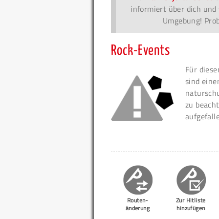
informiert über dich und 
Umgebung! Probi
Rock-Events
Für diese
sind eine
naturschu
zu beacht
aufgefall
Routen-
Zur Hitliste
änderung
hinzufügen