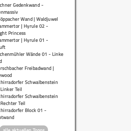
ichner Gedenkwand -
enmassiv
töppacher Wand | Waldjuwel
ammertor | Hyrule 02 -
ight Princess
ammertor | Hyrule 01 -
uft
ichenmühler Wände 01 - Linke
d
irschbacher Freibadwand |
ywood
chirradorfer Schwalbenstein
 Linker Teil
chirradorfer Schwalbenstein
 Rechter Teil
hirradorfer Block 01 -
ptwand
alle aktuellen Topos