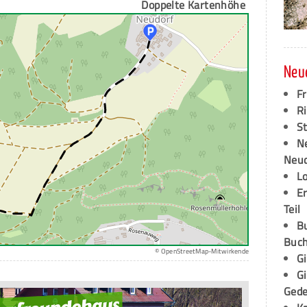
Doppelte Kartenhöhe
Neu
F
Ri
S
N
Neud
L
E
Teil
B
Buch
© OpenStreetMap-Mitwirkende
G
G
Ged