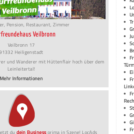
K
L
U
T
er, Pension, Restaurant, Zimmer
G
rfreundehaus Veilbronn
Ju
S
Veilbronn 17
Br
91332 Heiligenstadt
Fr
terer und Wanderer mit Hüttenflair hoch über dem
Tür
Leinleitertal!
E
Mehr Informationen
Fr
Link
Fr
Rec
S
G
G
Fr
etzt du
dein Business
prima in Szene! LocAds