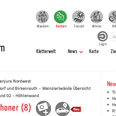
Wandern
Klettern
Freizeit
Winter
Bi
Login
Kletterwelt
News
Karte
Zie
enjura Nordwest
Neu
orf und Birkenreuth
»
Weinzierlwände Übersicht
Ti
and 02 - Höhlenwand
H
H
honer (8)
R