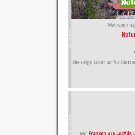
Matrazenlag
Natu
Die urige Location für Klet
Mit
Frankenjura LocAds
s