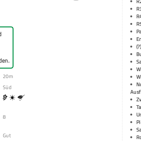
R
R
R
R
P
d
E
(?
B
den.
S
W
20m
W
N
Süd
Ausf
Z
T
U
8
P
S
Gut
R