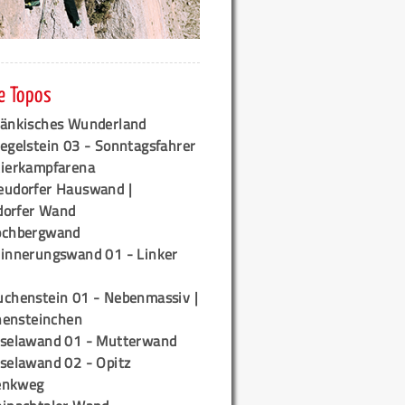
e Topos
ränkisches Wunderland
egelstein 03 - Sonntagsfahrer
tierkampfarena
eudorfer Hauswand |
orfer Wand
ochbergwand
rinnerungswand 01 - Linker
uchenstein 01 - Nebenmassiv |
ensteinchen
iselawand 01 - Mutterwand
iselawand 02 - Opitz
enkweg