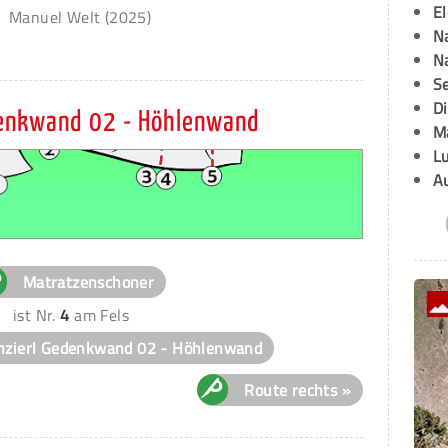
E
Manuel Welt (2025)
Na
Na
Se
D
denkwand 02 - Höhlenwand
M
L
A
Matratzenschoner
ist Nr.
4
am Fels
nzierl Gedenkwand 02 - Höhlenwand
Route rechts »