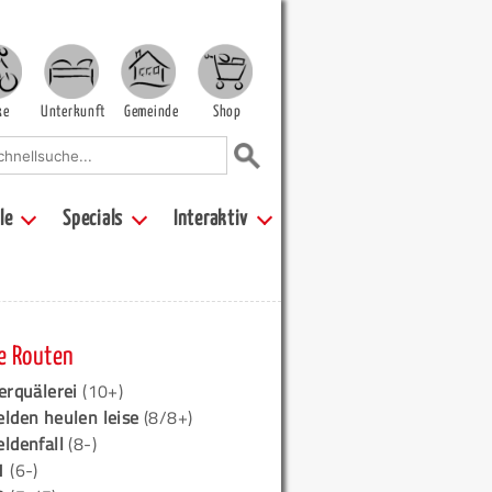
ke
Unterkunft
Gemeinde
Shop
le
Specials
Interaktiv
e Routen
erquälerei
(10+)
elden heulen leise
(8/8+)
eldenfall
(8-)
1
(6-)