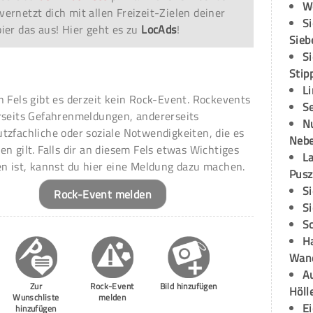
W
vernetzt dich mit allen Freizeit-Zielen deiner
S
er das aus! Hier geht es zu
LocAds
!
Sieb
S
Stip
L
n Fels gibt es derzeit kein Rock-Event. Rockevents
S
rseits Gefahrenmeldungen, andererseits
N
tzfachliche oder soziale Notwendigkeiten, die es
Neb
en gilt. Falls dir an diesem Fels etwas Wichtiges
L
en ist, kannst du hier eine Meldung dazu machen.
Pusz
S
Rock-Event melden
S
S
H
Wand
Au
Zur
Rock-Event
Bild hinzufügen
Höll
Wunschliste
melden
E
hinzufügen