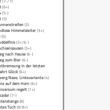
2
(7-/7)
3
(6+)
4
(5-)
5
(5)
annenstreifen
(3)
ndlose Himmelsleiter
(3+)
)
(5)
uddelfink
(5+/6-)
achsensausen
(3+)
eg nach Hause
(6-)
eg zum Bier
(6-)
otbremsung in der letzten
ahrt Glück
(6+)
werg Nase, Linksvariante
(4)
anz auf dem Horn
(6+)
niversum regelt
(7+)
icador
(7-)
atanstango
(8)
otes Tuch
(8/8+)