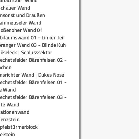
ainachtaler Wand
ochauer Wand
msonst und Draußen
rainmeuseler Wand
roßenoher Wand 01
biläumswand 01 - Linker Teil
oranger Wand 03 - Blinde Kuh
öseleck | Schlusssektor
echetsfelder Bärenfelsen 02 -
mchen
insrichter Wand | Dukes Nose
echetsfelder Bärenfelsen 01 -
e Wand
echetsfelder Bärenfelsen 03 -
hte Wand
tationenwand
renzstein
ipfelstürmerblock
eistein