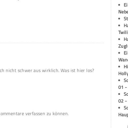
E
Neb
S
H
Twil
H
Zugl
E
Wan
H
ch nicht schwer aus wirklich. Was ist hier los?
Holl
S
01 -
S
02 -
Sc
ommentare verfassen zu können.
Hau