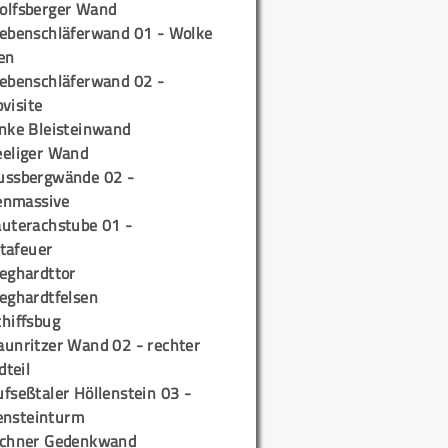
olfsberger Wand
iebenschläferwand 01 - Wolke
en
iebenschläferwand 02 -
pvisite
inke Bleisteinwand
eeliger Wand
ussbergwände 02 -
enmassive
auterachstube 01 -
tafeuer
ieghardttor
ieghardtfelsen
chiffsbug
aunritzer Wand 02 - rechter
teil
fseßtaler Höllenstein 03 -
ensteinturm
ichner Gedenkwand