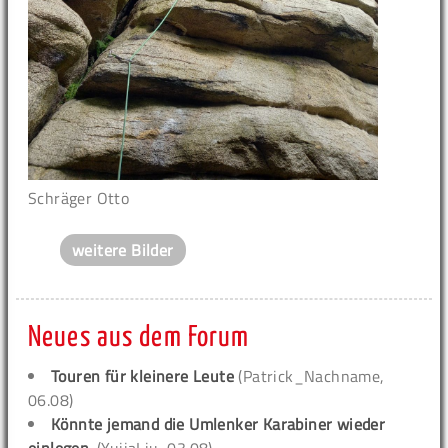
Schräger Otto
weitere Bilder
Neues aus dem Forum
Touren für kleinere Leute
(Patrick_Nachname,
06.08)
Könnte jemand die Umlenker Karabiner wieder
einlegen.
(YujiaLiu, 03.08)