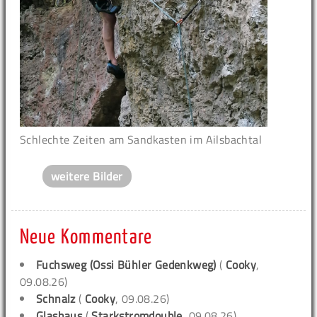
Schlechte Zeiten am Sandkasten im Ailsbachtal
weitere Bilder
Neue Kommentare
Fuchsweg (Ossi Bühler Gedenkweg)
(
Cooky
,
09.08.26)
Schnalz
(
Cooky
, 09.08.26)
Glashaus
(
Starkstromdouble
, 09.08.26)