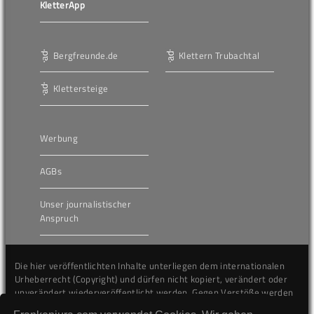
KletterApp
Bergfreunde.de
Klettern Trubachtal
Klettersteige
Werbung
AGBs
Unser journalistischer
Anspruch
Die hier veröffentlichten Inhalte unterliegen dem internationalen
Urheberrecht (Copyright) und dürfen nicht kopiert, verändert oder
unverändert wiederveröffentlicht werden. Gegen Verstöße werden
wir auf juristischem Wege vorgehen.