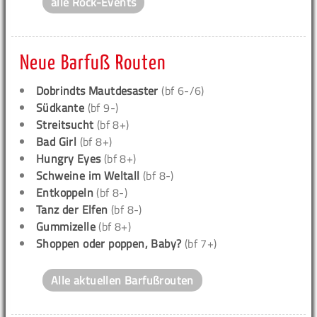
alle Rock-Events
Neue Barfuß Routen
Dobrindts Mautdesaster
(bf 6-/6)
Südkante
(bf 9-)
Streitsucht
(bf 8+)
Bad Girl
(bf 8+)
Hungry Eyes
(bf 8+)
Schweine im Weltall
(bf 8-)
Entkoppeln
(bf 8-)
Tanz der Elfen
(bf 8-)
Gummizelle
(bf 8+)
Shoppen oder poppen, Baby?
(bf 7+)
Alle aktuellen Barfußrouten