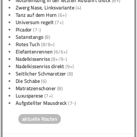
Notbremsung in der letzten Ausfahrt Glück
(6+)
Zwerg Nase, Linksvariante
(4)
Tanz auf dem Horn
(6+)
Universum regelt
(7+)
Picador
(7-)
Satanstango
(8)
Rotes Tuch
(8/8+)
Elefantenrennen
(6/6+)
Nadelkissenriss
(8+/9-)
Nadelkissenriss direkt
(9+)
Seitlicher Schmarotzer
(8)
Die Schabe
(6)
Matratzenschoner
(8)
Luxusparese
(7+)
Aufgstellter Mausdreck
(7-)
aktuelle Routen