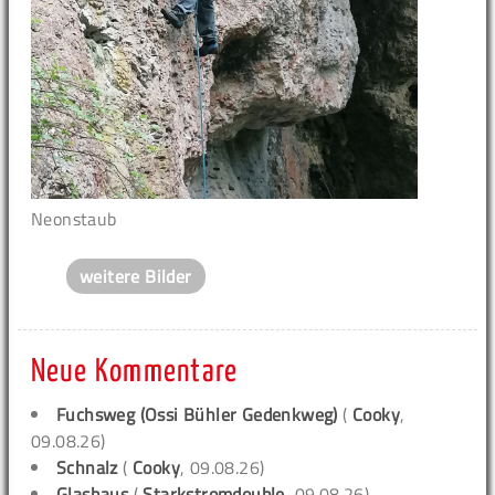
Neonstaub
weitere Bilder
Neue Kommentare
Fuchsweg (Ossi Bühler Gedenkweg)
(
Cooky
,
09.08.26)
Schnalz
(
Cooky
, 09.08.26)
Glashaus
(
Starkstromdouble
, 09.08.26)