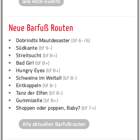
alle Rock-Events
Neue Barfuß Routen
Dobrindts Mautdesaster
(bf 6-/6)
Südkante
(bf 9-)
Streitsucht
(bf 8+)
Bad Girl
(bf 8+)
Hungry Eyes
(bf 8+)
Schweine im Weltall
(bf 8-)
Entkoppeln
(bf 8-)
Tanz der Elfen
(bf 8-)
Gummizelle
(bf 8+)
Shoppen oder poppen, Baby?
(bf 7+)
Alle aktuellen Barfußrouten