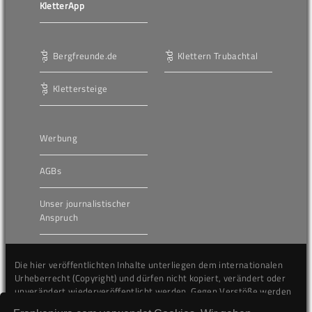
KletterApp
Bergfreunde.de
Klettern Trubachtal
Klettersteige
Werbung
AGBs
Unser journalistischer
Anspruch
Die hier veröffentlichten Inhalte unterliegen dem internationalen
Urheberrecht (Copyright) und dürfen nicht kopiert, verändert oder
unverändert wiederveröffentlicht werden. Gegen Verstöße werden
wir auf juristischem Wege vorgehen.