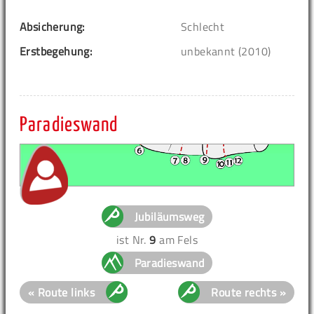
Absicherung:
Schlecht
Erstbegehung:
unbekannt (2010)
Paradieswand
Jubiläumsweg
ist Nr.
9
am Fels
Paradieswand
« Route links
Route rechts »