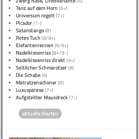
Zwerg Nase, Linksvariante
(4)
Tanz auf dem Horn
(6+)
Universum regelt
(7+)
Picador
(7-)
Satanstango
(8)
Rotes Tuch
(8/8+)
Elefantenrennen
(6/6+)
Nadelkissenriss
(8+/9-)
Nadelkissenriss direkt
(9+)
Seitlicher Schmarotzer
(8)
Die Schabe
(6)
Matratzenschoner
(8)
Luxusparese
(7+)
Aufgstellter Mausdreck
(7-)
aktuelle Routen