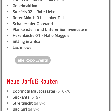
Geheimaktion
Sulzfels 02 - Rote Liebe
Roter Mönch 01 - Linker Teil
Schauertaler Ostwand
Plankenstein und Unterer Sonnwendstein
Hexenküche 01 - Hallo Muggels
Sitting in a Box
Lachmöwe
alle Rock-Events
Neue Barfuß Routen
Dobrindts Mautdesaster
(bf 6-/6)
Südkante
(bf 9-)
Streitsucht
(bf 8+)
Bad Girl
(bf 8+)